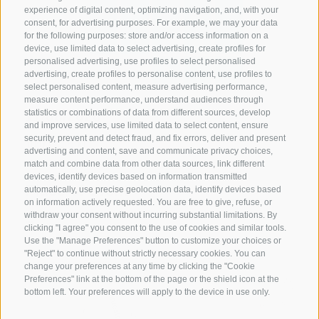
experience of digital content, optimizing navigation, and, with your
16
17
18
19
20
21
22
consent, for advertising purposes. For example, we may your data
Il museo considera la mostra un contributo a un dibattito di
for the following purposes: store and/or access information on a
23
24
25
26
27
28
29
grande attualità, che acquista sempre più importanza alla
device, use limited data to select advertising, create profiles for
luce delle camere dell’eco digitali e di fenomeni come la
personalised advertising, use profiles to select personalised
30
31
1
2
3
4
5
advertising, create profiles to personalise content, use profiles to
cosiddetta “manosfera”.
select personalised content, measure advertising performance,
measure content performance, understand audiences through
Informazioni per i visitatori
11/08/2026
statistics or combinations of data from different sources, develop
and improve services, use limited data to select content, ensure
Museo Civico e Museo Multscher di Vipiteno
security, prevent and detect fraud, and fix errors, deliver and present
10:00 - 17:00
Via della Commenda 11
advertising and content, save and communicate privacy choices,
match and combine data from other data sources, link different
I-39049 Vipiteno
devices, identify devices based on information transmitted
Tel.: +39 0472 766464
Place of event
automatically, use precise geolocation data, identify devices based
E-mail: museo@vipiteno.eu
on information actively requested. You are free to give, refuse, or
withdraw your consent without incurring substantial limitations. By
...
www.mitmischen-macome.com
clicking "I agree" you consent to the use of cookies and similar tools.
...
Instagram: vipiteno_museum
Use the "Manage Preferences" button to customize your choices or
"Reject" to continue without strictly necessary cookies. You can
...
change your preferences at any time by clicking the "Cookie
Orari di apertura (maggio–ottobre)
Preferences" link at the bottom of the page or the shield icon at the
Da giovedì a sabato: 10.00–12.30 e 14.00–17.00
bottom left. Your preferences will apply to the device in use only.
A luglio e agosto aperto anche martedì e mercoledì