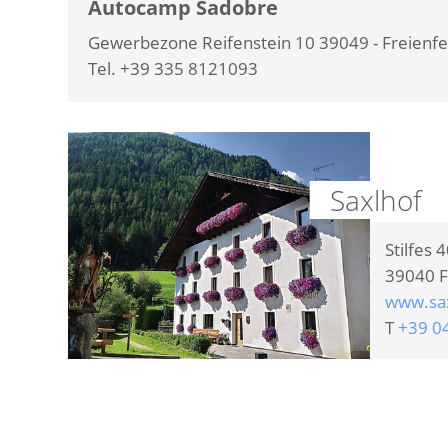
Autocamp Sadobre
Gewerbezone Reifenstein 10 39049 - Freienfe
Tel. +39 335 8121093
Saxlhof
Stilfes 
39040
F
www.sa
T
+39 0