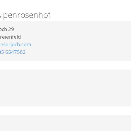
Alpenrosenhof
och 29
reienfeld
nserjoch.com
35 6547582