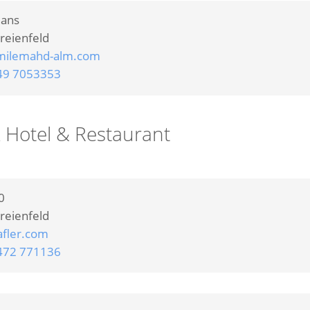
lans
reienfeld
milemahd-alm.com
49 7053353
 Hotel & Restaurant
0
reienfeld
fler.com
472 771136