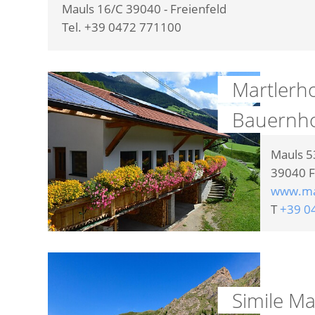
Mauls 16/C 39040 - Freienfeld
Tel. +39 0472 771100
Martlerho
Bauernh
Mauls 5
39040
F
www.mar
T
+39 0
Simile M