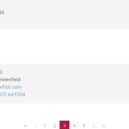
ld
40
reienfeld
xlhof.com
472 647204
«
‹
1
2
3
4
5
›
»