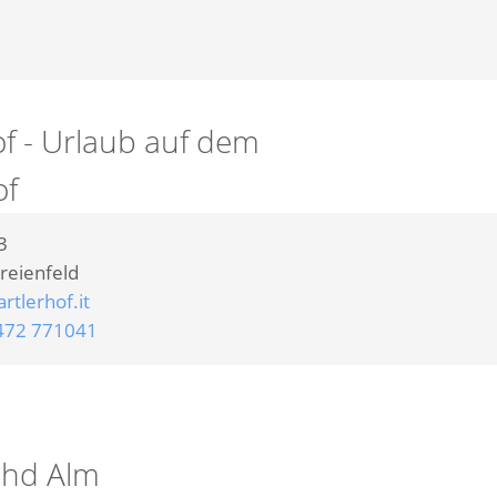
f - Urlaub auf dem
of
3
reienfeld
tlerhof.it
472 771041
ahd Alm