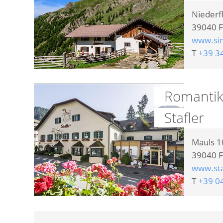
Niederf
39040
F
www.si
T
+39 3
Romantik
Stafler
Mauls 1
39040
F
www.sta
T
+39 0