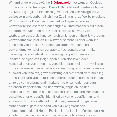
Wir und andere ausgewählte
5 Drittparteien
verwenden Cookies
und ähnliche Technologien. Diese Hilfsmittel sind unerlässlich, um
die Nutzung digitaler Inhalte zu gewährleisten, die Navigation zu
verbessern und, vorbehaltlich Ihrer Zustimmung, zu Werbezwecken.
Wir können Ihre Daten zum Beispiel für folgende Zwecke
verwenden: speichern von oder zugriff auf informationen auf einem
endgerät, verwendung reduzierter daten zur auswahl von
werbeanzeigen, erstellung von profilen für personalisierte werbung,
verwendung von profilen zur auswahl personalisierter werbung,
erstellung von profilen zur personalisierung von inhalten,
verwendung von profilen zur auswahl personalisierter inhalte,
messung der werbeleistung, messung der performance von
inhalten, analyse von zielgruppen durch statistiken oder
kombinationen von daten aus verschiedenen quellen, entwicklung
KONTAKTIERE UNS
und verbesserung der angebote, verwendung reduzierter daten zur
auswahl von inhalten, gewährleistung der sicherheit, verhinderung
und aufdeckung von betrug und fehlerbehebung, bereitstellung und
+39 0472 765 325
anzeige von werbung und inhalten, ihre entscheidungen zum
info@sterzing.com
datenschutz speichern und übermitteln, abgleichung und
kombination von daten aus unterschiedlichen quellen, verknüpfung
verschiedener endgeräte, identifikation von endgeräten anhand
automatisch übermittelter informationen, verwendung genauer
standortdaten, geräte anhand von aktiv angeforderten
NEWSLETTER
informationen identifizieren. Es steht Ihnen frei, Ihre Zustimmung zu
erteilen, zu verweigern oder zu widerrufen, ohne dass dies zu