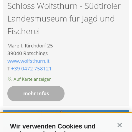
Schloss Wolfsthurn - Südtiroler
Landesmuseum für Jagd und
Fischerei
Mareit, Kirchdorf 25
39040
Ratschings
www.wolfsthurn.it
T
+39 0472 758121
Auf Karte anzeigen
mehr Infos
Wir verwenden Cookies und
Contin