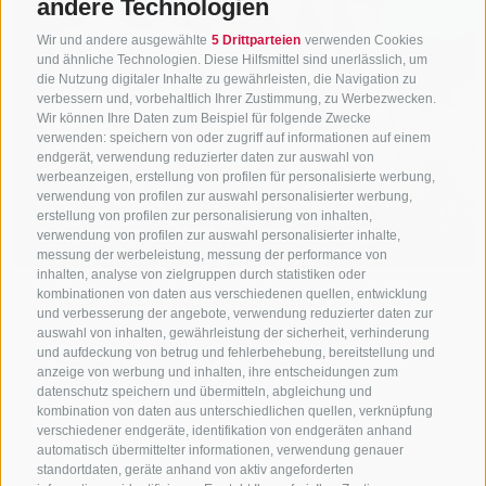
andere Technologien
Wir und andere ausgewählte
5 Drittparteien
verwenden Cookies
und ähnliche Technologien. Diese Hilfsmittel sind unerlässlich, um
die Nutzung digitaler Inhalte zu gewährleisten, die Navigation zu
verbessern und, vorbehaltlich Ihrer Zustimmung, zu Werbezwecken.
Wir können Ihre Daten zum Beispiel für folgende Zwecke
verwenden: speichern von oder zugriff auf informationen auf einem
endgerät, verwendung reduzierter daten zur auswahl von
werbeanzeigen, erstellung von profilen für personalisierte werbung,
verwendung von profilen zur auswahl personalisierter werbung,
erstellung von profilen zur personalisierung von inhalten,
verwendung von profilen zur auswahl personalisierter inhalte,
messung der werbeleistung, messung der performance von
inhalten, analyse von zielgruppen durch statistiken oder
Schloss Moos und Ansitz
kombinationen von daten aus verschiedenen quellen, entwicklung
und verbesserung der angebote, verwendung reduzierter daten zur
auswahl von inhalten, gewährleistung der sicherheit, verhinderung
Wiesenheim in Wiesen
und aufdeckung von betrug und fehlerbehebung, bereitstellung und
anzeige von werbung und inhalten, ihre entscheidungen zum
datenschutz speichern und übermitteln, abgleichung und
Trautsonstraße 190
kombination von daten aus unterschiedlichen quellen, verknüpfung
39049
Wiesen
verschiedener endgeräte, identifikation von endgeräten anhand
automatisch übermittelter informationen, verwendung genauer
www.sterzing.com
standortdaten, geräte anhand von aktiv angeforderten