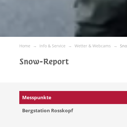
Home
Info & Service
Wetter & Webcams
Sno
Snow-Report
Messpunkte
Bergstation Rosskopf