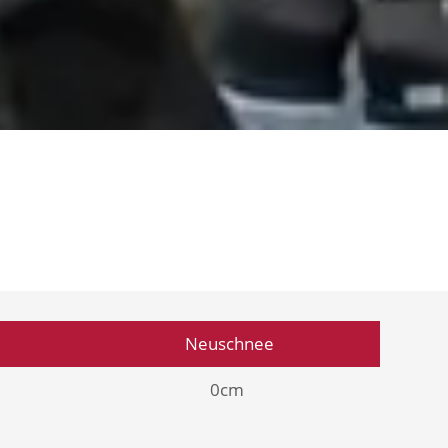
Neuschnee
0cm