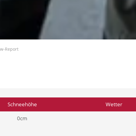
w-Report
Schneehöhe
Wetter
0cm