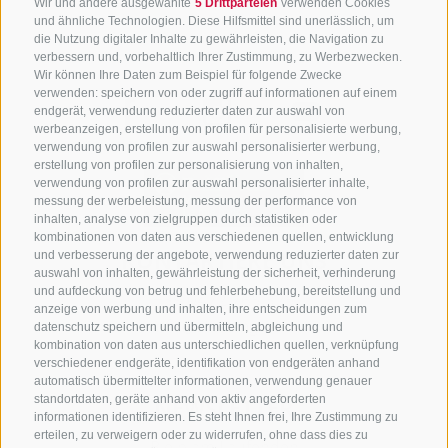
Wir und andere ausgewählte
5 Drittparteien
verwenden Cookies
und ähnliche Technologien. Diese Hilfsmittel sind unerlässlich, um
die Nutzung digitaler Inhalte zu gewährleisten, die Navigation zu
verbessern und, vorbehaltlich Ihrer Zustimmung, zu Werbezwecken.
Wir können Ihre Daten zum Beispiel für folgende Zwecke
verwenden: speichern von oder zugriff auf informationen auf einem
endgerät, verwendung reduzierter daten zur auswahl von
werbeanzeigen, erstellung von profilen für personalisierte werbung,
verwendung von profilen zur auswahl personalisierter werbung,
erstellung von profilen zur personalisierung von inhalten,
verwendung von profilen zur auswahl personalisierter inhalte,
messung der werbeleistung, messung der performance von
inhalten, analyse von zielgruppen durch statistiken oder
kombinationen von daten aus verschiedenen quellen, entwicklung
KONTAKTIERE UNS
und verbesserung der angebote, verwendung reduzierter daten zur
auswahl von inhalten, gewährleistung der sicherheit, verhinderung
und aufdeckung von betrug und fehlerbehebung, bereitstellung und
+39 0472 765 325
anzeige von werbung und inhalten, ihre entscheidungen zum
info@sterzing.com
datenschutz speichern und übermitteln, abgleichung und
kombination von daten aus unterschiedlichen quellen, verknüpfung
verschiedener endgeräte, identifikation von endgeräten anhand
automatisch übermittelter informationen, verwendung genauer
standortdaten, geräte anhand von aktiv angeforderten
NEWSLETTER
informationen identifizieren. Es steht Ihnen frei, Ihre Zustimmung zu
erteilen, zu verweigern oder zu widerrufen, ohne dass dies zu
Bleib am Laufenden