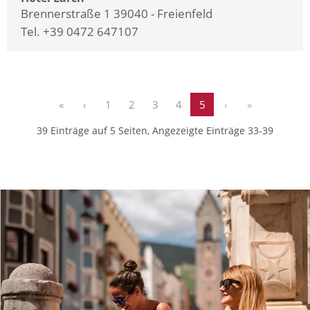
Brennerstraße 1 39040 - Freienfeld
Tel. +39 0472 647107
«
‹
1
2
3
4
5
›
»
39 Einträge auf 5 Seiten, Angezeigte Einträge 33-39