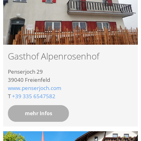
Gasthof Alpenrosenhof
Penserjoch 29
39040
Freienfeld
www.penserjoch.com
T
+39 335 6547582
mehr Infos