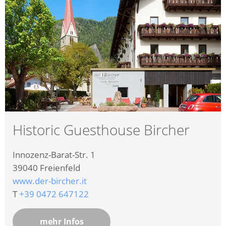
Historic Guesthouse Bircher
Innozenz-Barat-Str. 1
39040
Freienfeld
www.der-bircher.it
T
+39 0472 647122
mehr Infos