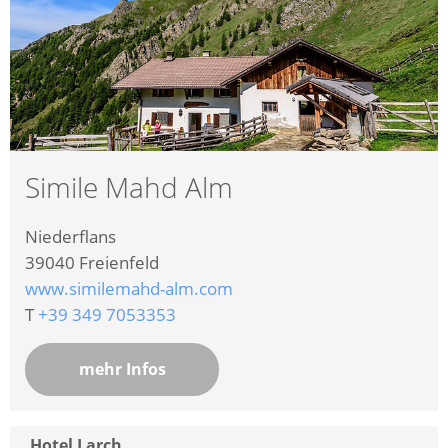
Simile Mahd Alm
Niederflans
39040
Freienfeld
www.similemahd-alm.com
T
+39 349 7053353
mehr Infos
Hotel Larch