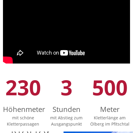
230
3
500
Höhenmeter
Stunden
Meter
mit schöne
mit Abstieg zum
Kletterlänge am
Kletterpassagen
Ausgangspunkt
Ölberg im Pfitschtal
Neuer