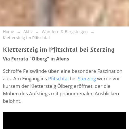
Home
Aktiv
Wandern & Bergsteigen
Klettersteig im Pfitschtal
Klettersteig im Pfitschtal bei Sterzing
Via Ferrata "Ölberg" in Afens
Schroffe Felswände üben eine besondere Faszination
aus. Am Eingang ins
Pfitschtal
bei
Sterzing
wurde vor
kurzem der Klettersteig Ölberg eröffnet, der die
Mühen des Aufstiegs mit phänomenalen Ausblicken
belohnt.