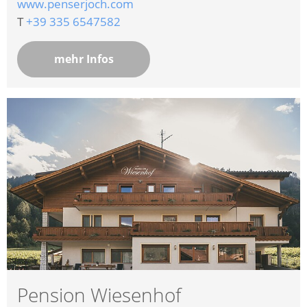
www.penserjoch.com
T
+39 335 6547582
mehr Infos
Pension Wiesenhof