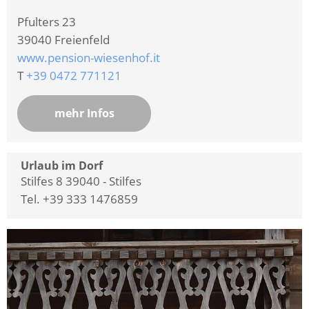
Pfulters 23
39040
Freienfeld
www.pension-wiesenhof.it
T
+39 0472 771121
mehr Infos
Urlaub im Dorf
Stilfes 8 39040 - Stilfes
Tel. +39 333 1476859