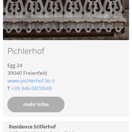
Pichlerhof
Egg 24
39040
Freienfeld
www.pichlerhof.bz.it
T
+39 346 0870049
mehr Infos
Residence Stilferhof