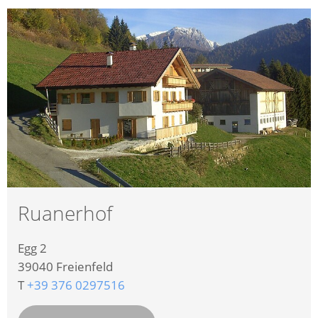
Ruanerhof
Egg 2
39040
Freienfeld
T
+39 376 0297516