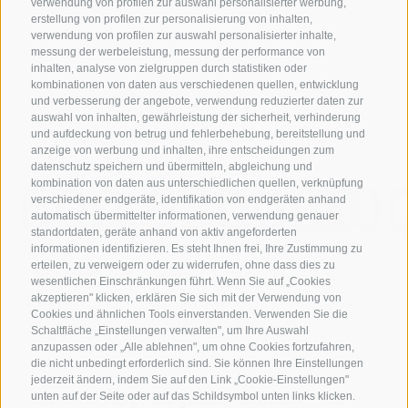
verwendung von profilen zur auswahl personalisierter werbung,
erstellung von profilen zur personalisierung von inhalten,
verwendung von profilen zur auswahl personalisierter inhalte,
messung der werbeleistung, messung der performance von
inhalten, analyse von zielgruppen durch statistiken oder
Mehr zum weißen Gold
kombinationen von daten aus verschiedenen quellen, entwicklung
und verbesserung der angebote, verwendung reduzierter daten zur
auswahl von inhalten, gewährleistung der sicherheit, verhinderung
und aufdeckung von betrug und fehlerbehebung, bereitstellung und
anzeige von werbung und inhalten, ihre entscheidungen zum
datenschutz speichern und übermitteln, abgleichung und
600
810000
150
kombination von daten aus unterschiedlichen quellen, verknüpfung
verschiedener endgeräte, identifikation von endgeräten anhand
automatisch übermittelter informationen, verwendung genauer
standortdaten, geräte anhand von aktiv angeforderten
informationen identifizieren. Es steht Ihnen frei, Ihre Zustimmung zu
erteilen, zu verweigern oder zu widerrufen, ohne dass dies zu
Bauernhöfe
Becher
Liter
wesentlichen Einschränkungen führt. Wenn Sie auf „Cookies
akzeptieren" klicken, erklären Sie sich mit der Verwendung von
liefern ihre Milch
werden pro Tag
liefern die Bauern
Cookies und ähnlichen Tools einverstanden. Verwenden Sie die
zum Verarbeiten
produziert.
täglich an frischer
Schaltfläche „Einstellungen verwalten", um Ihre Auswahl
nach Sterzing.
Milch, welche
anzupassen oder „Alle ablehnen", um ohne Cookies fortzufahren,
veredelt wird.
die nicht unbedingt erforderlich sind. Sie können Ihre Einstellungen
jederzeit ändern, indem Sie auf den Link „Cookie-Einstellungen"
Unser Tipp: Joghurt-Mousse-Torte
unten auf der Seite oder auf das Schildsymbol unten links klicken.