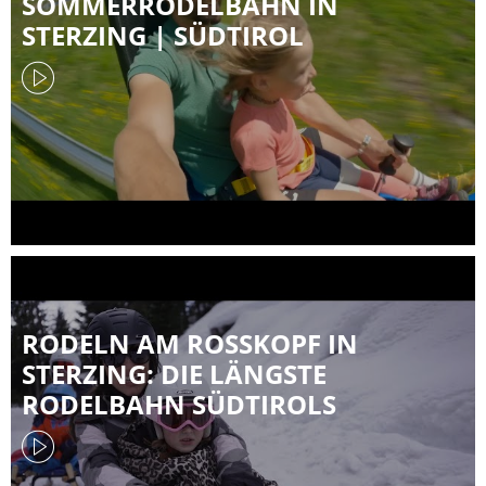
SOMMERRODELBAHN IN
STERZING | SÜDTIROL
RODELN AM ROSSKOPF IN
STERZING: DIE LÄNGSTE
RODELBAHN SÜDTIROLS