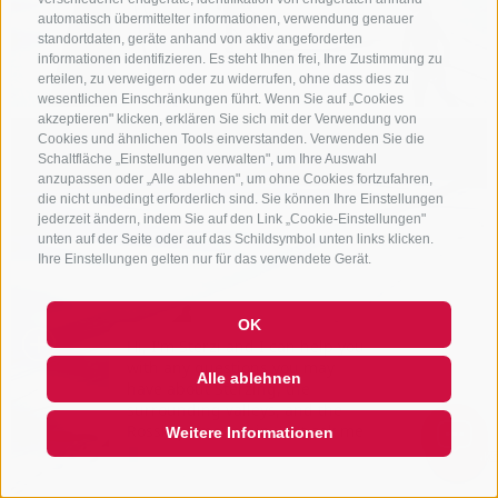
automatisch übermittelter informationen, verwendung genauer
standortdaten, geräte anhand von aktiv angeforderten
informationen identifizieren. Es steht Ihnen frei, Ihre Zustimmung zu
erteilen, zu verweigern oder zu widerrufen, ohne dass dies zu
wesentlichen Einschränkungen führt. Wenn Sie auf „Cookies
akzeptieren" klicken, erklären Sie sich mit der Verwendung von
Cookies und ähnlichen Tools einverstanden. Verwenden Sie die
Schaltfläche „Einstellungen verwalten", um Ihre Auswahl
anzupassen oder „Alle ablehnen", um ohne Cookies fortzufahren,
die nicht unbedingt erforderlich sind. Sie können Ihre Einstellungen
jederzeit ändern, indem Sie auf den Link „Cookie-Einstellungen"
unten auf der Seite oder auf das Schildsymbol unten links klicken.
Ihre Einstellungen gelten nur für das verwendete Gerät.
OK
Hi, I'm Sterzi and I can help you
with any questions you may
Alle ablehnen
have about Sterzing, the
surrounding valleys, and the
Rosskopf mountain. Just ask me
Weitere Informationen
anything, I'm happy to help! ...
QUICKLINK