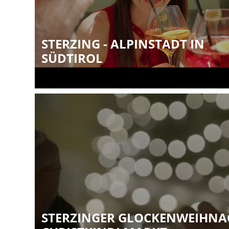
STERZING - ALPINSTADT IN
SÜDTIROL
STERZINGER GLOCKENWEIHNAC