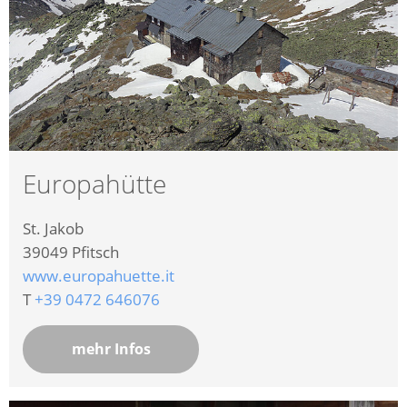
Europahütte
St. Jakob
39049
Pfitsch
www.europahuette.it
T
+39 0472 646076
mehr Infos