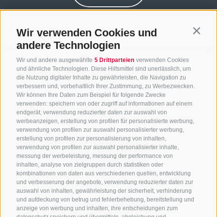
Wir verwenden Cookies und
Contin
andere Technologien
Wir und andere ausgewählte
5 Drittparteien
verwenden Cookies
und ähnliche Technologien. Diese Hilfsmittel sind unerlässlich, um
die Nutzung digitaler Inhalte zu gewährleisten, die Navigation zu
verbessern und, vorbehaltlich Ihrer Zustimmung, zu Werbezwecken.
Wir können Ihre Daten zum Beispiel für folgende Zwecke
verwenden: speichern von oder zugriff auf informationen auf einem
endgerät, verwendung reduzierter daten zur auswahl von
werbeanzeigen, erstellung von profilen für personalisierte werbung,
verwendung von profilen zur auswahl personalisierter werbung,
erstellung von profilen zur personalisierung von inhalten,
verwendung von profilen zur auswahl personalisierter inhalte,
messung der werbeleistung, messung der performance von
inhalten, analyse von zielgruppen durch statistiken oder
kombinationen von daten aus verschiedenen quellen, entwicklung
KONTAKTIERE UNS
und verbesserung der angebote, verwendung reduzierter daten zur
auswahl von inhalten, gewährleistung der sicherheit, verhinderung
und aufdeckung von betrug und fehlerbehebung, bereitstellung und
+39 0472 765 325
anzeige von werbung und inhalten, ihre entscheidungen zum
info@sterzing.com