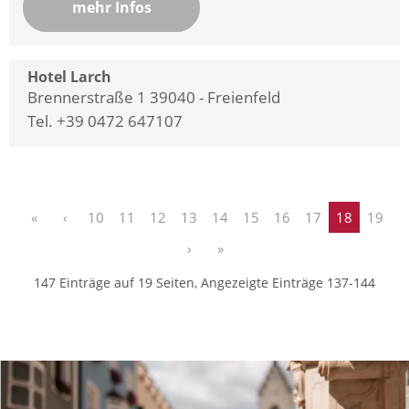
mehr Infos
Hotel Larch
Brennerstraße 1 39040 - Freienfeld
Tel. +39 0472 647107
«
‹
10
11
12
13
14
15
16
17
18
19
›
»
147 Einträge auf 19 Seiten, Angezeigte Einträge 137-144