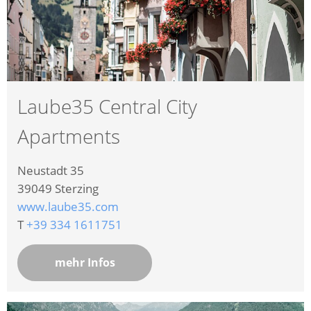
Laube35 Central City
Apartments
Neustadt 35
39049
Sterzing
www.laube35.com
T
+39 334 1611751
mehr Infos