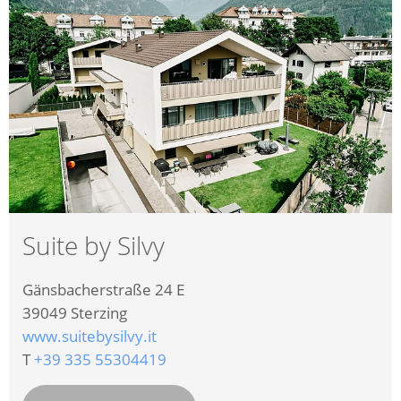
Suite by Silvy
Gänsbacherstraße 24 E
39049
Sterzing
www.suitebysilvy.it
T
+39 335 55304419