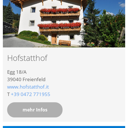
Hofstatthof
Egg 18/A
39040
Freienfeld
www.hofstatthof.it
T
+39 0472 771955
mehr Infos