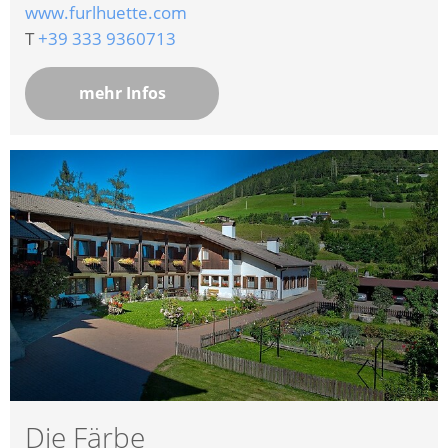
www.furlhuette.com
T
+39 333 9360713
mehr Infos
Die Färbe