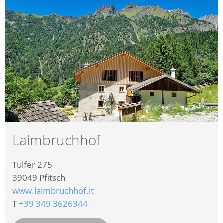
Laimbruchhof
Tulfer 275
39049
Pfitsch
www.laimbruchhof.it
T
+39 349 3626344