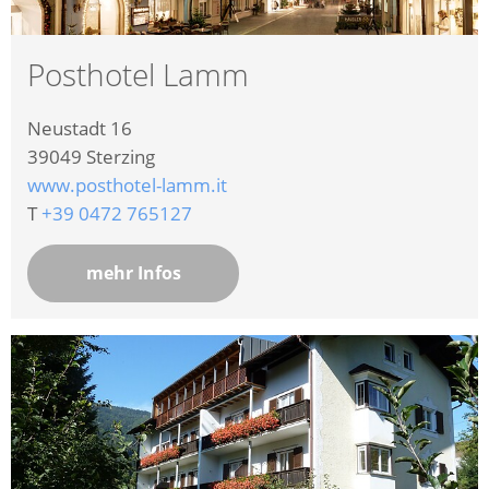
Posthotel Lamm
Neustadt 16
39049
Sterzing
www.posthotel-lamm.it
T
+39 0472 765127
mehr Infos