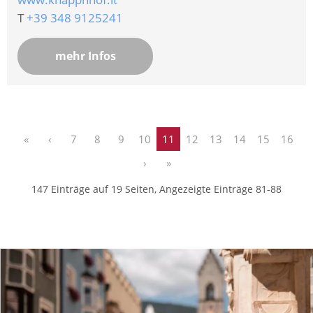
T
+39 348 9125241
mehr Infos
«
‹
7
8
9
10
11
12
13
14
15
16
›
»
147 Einträge auf 19 Seiten, Angezeigte Einträge 81-88