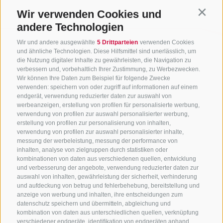
Wir verwenden Cookies und
Contin
andere Technologien
Wir und andere ausgewählte
5 Drittparteien
verwenden Cookies
und ähnliche Technologien. Diese Hilfsmittel sind unerlässlich, um
die Nutzung digitaler Inhalte zu gewährleisten, die Navigation zu
verbessern und, vorbehaltlich Ihrer Zustimmung, zu Werbezwecken.
Wir können Ihre Daten zum Beispiel für folgende Zwecke
verwenden: speichern von oder zugriff auf informationen auf einem
endgerät, verwendung reduzierter daten zur auswahl von
werbeanzeigen, erstellung von profilen für personalisierte werbung,
verwendung von profilen zur auswahl personalisierter werbung,
erstellung von profilen zur personalisierung von inhalten,
verwendung von profilen zur auswahl personalisierter inhalte,
messung der werbeleistung, messung der performance von
inhalten, analyse von zielgruppen durch statistiken oder
kombinationen von daten aus verschiedenen quellen, entwicklung
KONTAKTIERE UNS
und verbesserung der angebote, verwendung reduzierter daten zur
auswahl von inhalten, gewährleistung der sicherheit, verhinderung
und aufdeckung von betrug und fehlerbehebung, bereitstellung und
+39 0472 765 325
anzeige von werbung und inhalten, ihre entscheidungen zum
info@sterzing.com
datenschutz speichern und übermitteln, abgleichung und
kombination von daten aus unterschiedlichen quellen, verknüpfung
verschiedener endgeräte, identifikation von endgeräten anhand