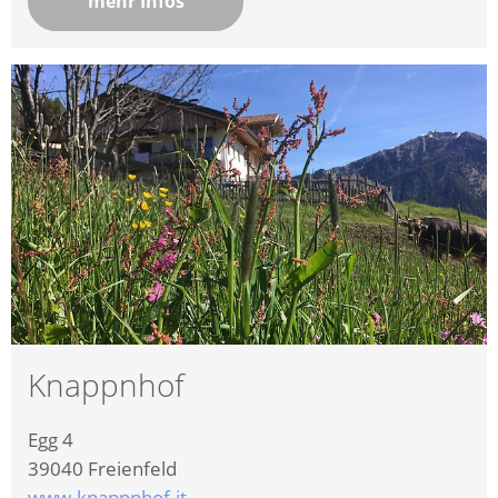
mehr Infos
Knappnhof
Egg 4
39040
Freienfeld
www.knappnhof.it