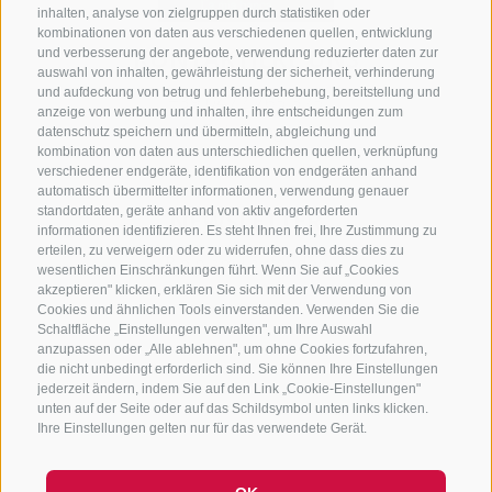
inhalten, analyse von zielgruppen durch statistiken oder
kombinationen von daten aus verschiedenen quellen, entwicklung
KONTAKTIERE UNS
und verbesserung der angebote, verwendung reduzierter daten zur
auswahl von inhalten, gewährleistung der sicherheit, verhinderung
und aufdeckung von betrug und fehlerbehebung, bereitstellung und
+39 0472 765 325
anzeige von werbung und inhalten, ihre entscheidungen zum
info@sterzing.com
datenschutz speichern und übermitteln, abgleichung und
kombination von daten aus unterschiedlichen quellen, verknüpfung
verschiedener endgeräte, identifikation von endgeräten anhand
automatisch übermittelter informationen, verwendung genauer
standortdaten, geräte anhand von aktiv angeforderten
NEWSLETTER
informationen identifizieren. Es steht Ihnen frei, Ihre Zustimmung zu
erteilen, zu verweigern oder zu widerrufen, ohne dass dies zu
Bleib am Laufenden
wesentlichen Einschränkungen führt. Wenn Sie auf „Cookies
akzeptieren" klicken, erklären Sie sich mit der Verwendung von
Cookies und ähnlichen Tools einverstanden. Verwenden Sie die
Schaltfläche „Einstellungen verwalten", um Ihre Auswahl
anzupassen oder „Alle ablehnen", um ohne Cookies fortzufahren,
die nicht unbedingt erforderlich sind. Sie können Ihre Einstellungen
jederzeit ändern, indem Sie auf den Link „Cookie-Einstellungen"
unten auf der Seite oder auf das Schildsymbol unten links klicken.
Newsletter Anmelden
Ihre Einstellungen gelten nur für das verwendete Gerät.