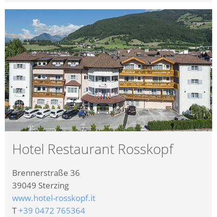
Hotel Restaurant Rosskopf
Brennerstraße 36
39049
Sterzing
www.hotel-rosskopf.it
T
+39 0472 765364