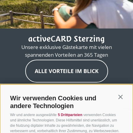
activeCARD Sterzing
Unsere exklusive Gästekarte mit vielen
spannenden Vorteilen an 365 Tagen
ALLE VORTEILE IM BLICK
Wir verwenden Cookies und
Contin
andere Technologien
Wir und andere ausgewählte
5 Drittparteien
verwenden Cookies
und ähnliche Technologien. Diese Hilfsmittel sind unerlässlich, um
die Nutzung digitaler Inhalte zu gewährleisten, die Navigation zu
verbessern und, vorbehaltlich Ihrer Zustimmung, zu Werbezwecken.