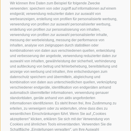
Wir können Ihre Daten zum Beispiel für folgende Zwecke
verwenden: speichern von oder zugriff auf informationen auf einem
endgerät, verwendung reduzierter daten zur auswahl von
werbeanzeigen, erstellung von profilen für personalisierte werbung,
verwendung von profilen zur auswahl personalisierter werbung,
erstellung von profilen zur personalisierung von inhalten,
verwendung von profilen zur auswahl personalisierter inhalte,
messung der werbeleistung, messung der performance von
inhalten, analyse von zielgruppen durch statistiken oder
kombinationen von daten aus verschiedenen quellen, entwicklung
KONTAKTIERE UNS
und verbesserung der angebote, verwendung reduzierter daten zur
auswahl von inhalten, gewährleistung der sicherheit, verhinderung
und aufdeckung von betrug und fehlerbehebung, bereitstellung und
+39 0472 765 325
anzeige von werbung und inhalten, ihre entscheidungen zum
info@sterzing.com
datenschutz speichern und übermitteln, abgleichung und
kombination von daten aus unterschiedlichen quellen, verknüpfung
verschiedener endgeräte, identifikation von endgeräten anhand
automatisch übermittelter informationen, verwendung genauer
standortdaten, geräte anhand von aktiv angeforderten
NEWSLETTER
informationen identifizieren. Es steht Ihnen frei, Ihre Zustimmung zu
erteilen, zu verweigern oder zu widerrufen, ohne dass dies zu
Bleib am Laufenden
wesentlichen Einschränkungen führt. Wenn Sie auf „Cookies
akzeptieren" klicken, erklären Sie sich mit der Verwendung von
Cookies und ähnlichen Tools einverstanden. Verwenden Sie die
Schaltfläche „Einstellungen verwalten", um Ihre Auswahl