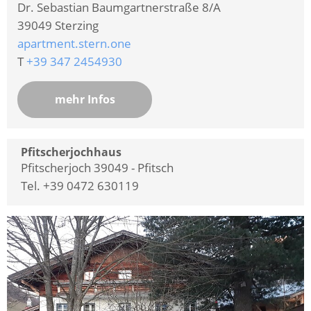
Dr. Sebastian Baumgartnerstraße 8/A
39049
Sterzing
apartment.stern.one
T
+39 347 2454930
mehr Infos
Pfitscherjochhaus
Pfitscherjoch 39049 - Pfitsch
Tel. +39 0472 630119