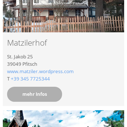
Matzilerhof
St. Jakob 25
39049
Pfitsch
www.matziler.wordpress.com
T
+39 345 7725344
mehr Infos