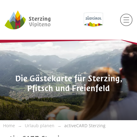
Die Gästekarte für Sterzing,
Pfitsch und Freienfeld
Home
Urlaub planen
activeCARD Sterzing