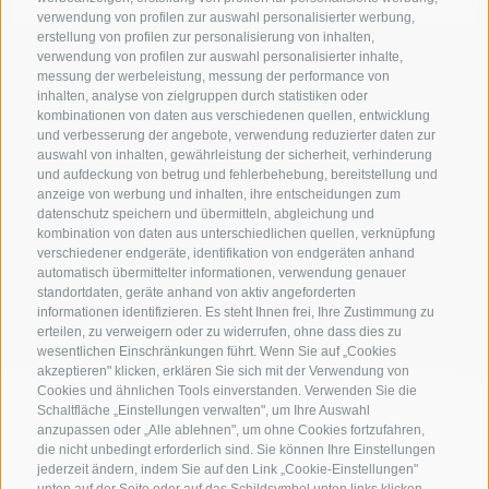
verwendung von profilen zur auswahl personalisierter werbung,
erstellung von profilen zur personalisierung von inhalten,
verwendung von profilen zur auswahl personalisierter inhalte,
messung der werbeleistung, messung der performance von
NUR ONLINE BUCHBARE BETRIEBE
inhalten, analyse von zielgruppen durch statistiken oder
kombinationen von daten aus verschiedenen quellen, entwicklung
und verbesserung der angebote, verwendung reduzierter daten zur
auswahl von inhalten, gewährleistung der sicherheit, verhinderung
und aufdeckung von betrug und fehlerbehebung, bereitstellung und
Suche starten
anzeige von werbung und inhalten, ihre entscheidungen zum
datenschutz speichern und übermitteln, abgleichung und
kombination von daten aus unterschiedlichen quellen, verknüpfung
verschiedener endgeräte, identifikation von endgeräten anhand
zur kompletten Unterkunftsliste
automatisch übermittelter informationen, verwendung genauer
standortdaten, geräte anhand von aktiv angeforderten
informationen identifizieren. Es steht Ihnen frei, Ihre Zustimmung zu
erteilen, zu verweigern oder zu widerrufen, ohne dass dies zu
wesentlichen Einschränkungen führt. Wenn Sie auf „Cookies
akzeptieren" klicken, erklären Sie sich mit der Verwendung von
Cookies und ähnlichen Tools einverstanden. Verwenden Sie die
Schaltfläche „Einstellungen verwalten", um Ihre Auswahl
anzupassen oder „Alle ablehnen", um ohne Cookies fortzufahren,
die nicht unbedingt erforderlich sind. Sie können Ihre Einstellungen
jederzeit ändern, indem Sie auf den Link „Cookie-Einstellungen"