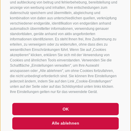
und aufdeckung von betrug und fehlerbehebung, bereitstellung und
+39 0472 765 325
anzeige von werbung und inhalten, ihre entscheidungen zum
info@sterzing.com
datenschutz speichern und übermitteln, abgleichung und
kombination von daten aus unterschiedlichen quellen, verknüpfung
verschiedener endgeräte, identifikation von endgeräten anhand
automatisch übermittelter informationen, verwendung genauer
standortdaten, geräte anhand von aktiv angeforderten
NEWSLETTER
informationen identifizieren. Es steht Ihnen frei, Ihre Zustimmung zu
erteilen, zu verweigern oder zu widerrufen, ohne dass dies zu
Bleib am Laufenden
wesentlichen Einschränkungen führt. Wenn Sie auf „Cookies
akzeptieren" klicken, erklären Sie sich mit der Verwendung von
Cookies und ähnlichen Tools einverstanden. Verwenden Sie die
Schaltfläche „Einstellungen verwalten", um Ihre Auswahl
anzupassen oder „Alle ablehnen", um ohne Cookies fortzufahren,
die nicht unbedingt erforderlich sind. Sie können Ihre Einstellungen
jederzeit ändern, indem Sie auf den Link „Cookie-Einstellungen"
unten auf der Seite oder auf das Schildsymbol unten links klicken.
Newsletter Anmelden
Ihre Einstellungen gelten nur für das verwendete Gerät.
OK
IMPRESSUM
SITEMAP
COOKIE-RICHTLINIE
PRIVACY
Alle ablehnen
Hi, I'm Sterzi and I can help you
COOKIE PRÄFERENZEN
IT01518560212