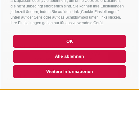
Abreise
anzupassen oder „Alle ablehnen", um ohne Cookies fortzufahren,
die nicht unbedingt erforderlich sind. Sie können Ihre Einstellungen
jederzeit ändern, indem Sie auf den Link „Cookie-Einstellungen"
unten auf der Seite oder auf das Schildsymbol unten links klicken.
Ihre Einstellungen gelten nur für das verwendete Gerät.
Feriengebiet
OK
Hi, I'm Sterzi and I can help you
with any questions you may
Alle ablehnen
Unterkunftstyp
have about Sterzing, the
surrounding valleys, and the
Rosskopf mountain. Just ask me
Weitere Informationen
anyth
Suche
anzeigen
QUICKLINK
NUR ONLINE BUCHBARE BETRIEBE
Suche starten