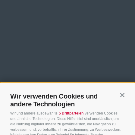
Wir verwenden Cookies und
Contin
andere Technologien
Wir und andere ausgewählte
5 Drittparteien
verwenden Cookies
und ähnliche Technologien. Diese Hilfsmittel sind unerlässlich, um
die Nutzung digitaler Inhalte zu gewährleisten, die Navigation zu
verbessern und, vorbehaltlich Ihrer Zustimmung, zu Werbezwecken.