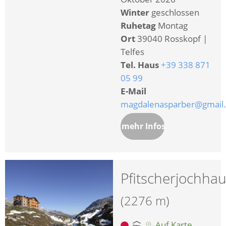
Winter
geschlossen
Ruhetag
Montag
Ort
39040 Rosskopf |
Telfes
Tel. Haus
+39 338 871
05 99
E-Mail
magdalenasparber@gmail
mehr Infos
Pfitscherjochha
(2276 m)
Auf Karte