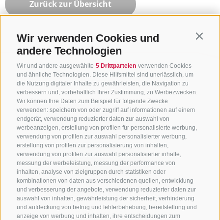
Zurück zur Übersicht
Wir verwenden Cookies und
Contin
andere Technologien
Wir und andere ausgewählte
5 Drittparteien
verwenden Cookies
und ähnliche Technologien. Diese Hilfsmittel sind unerlässlich, um
die Nutzung digitaler Inhalte zu gewährleisten, die Navigation zu
verbessern und, vorbehaltlich Ihrer Zustimmung, zu Werbezwecken.
Wir können Ihre Daten zum Beispiel für folgende Zwecke
verwenden: speichern von oder zugriff auf informationen auf einem
endgerät, verwendung reduzierter daten zur auswahl von
werbeanzeigen, erstellung von profilen für personalisierte werbung,
verwendung von profilen zur auswahl personalisierter werbung,
erstellung von profilen zur personalisierung von inhalten,
verwendung von profilen zur auswahl personalisierter inhalte,
messung der werbeleistung, messung der performance von
inhalten, analyse von zielgruppen durch statistiken oder
kombinationen von daten aus verschiedenen quellen, entwicklung
KONTAKTIERE UNS
und verbesserung der angebote, verwendung reduzierter daten zur
auswahl von inhalten, gewährleistung der sicherheit, verhinderung
und aufdeckung von betrug und fehlerbehebung, bereitstellung und
+39 0472 765 325
anzeige von werbung und inhalten, ihre entscheidungen zum