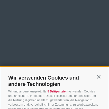
Wir verwenden Cookies und
Contin
andere Technologien
Wir und andere ausgewählte
5 Drittparteien
verwenden Cookies
und ähnliche Technologien. Diese Hilfsmittel sind unerlässlich, um
die Nutzung digitaler Inhalte zu gewährleisten, die Navigation zu
verbessern und, vorbehaltlich Ihrer Zustimmung, zu Werbezwecken.