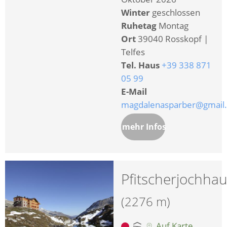
Winter
geschlossen
Ruhetag
Montag
Ort
39040 Rosskopf |
Telfes
Tel. Haus
+39 338 871
05 99
E-Mail
magdalenasparber@gmail
mehr Infos
Pfitscherjochha
(2276 m)
Auf Karte