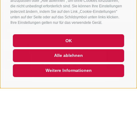
Abreise
anzupassen oder „Alle ablehnen", um ohne Cookies fortzufahren,
die nicht unbedingt erforderlich sind. Sie können Ihre Einstellungen
jederzeit ändern, indem Sie auf den Link „Cookie-Einstellungen"
unten auf der Seite oder auf das Schildsymbol unten links klicken.
Ihre Einstellungen gelten nur für das verwendete Gerät.
Feriengebiet
OK
Hi, I'm Sterzi and I can help you
with any questions you may
Alle ablehnen
Unterkunftstyp
have about Sterzing, the
surrounding valleys, and the
Rosskopf mountain. Just ask me
Weitere Informationen
anyth
Suche
anzeigen
QUICKLINK
NUR ONLINE BUCHBARE BETRIEBE
Suche starten