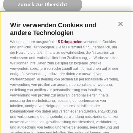
Zurück zur Übersicht
Wir verwenden Cookies und
Contin
andere Technologien
Wir und andere ausgewählte
5 Drittparteien
verwenden Cookies
und ähnliche Technologien. Diese Hilfsmittel sind unerlässlich, um
die Nutzung digitaler Inhalte zu gewährleisten, die Navigation zu
verbessern und, vorbehaltlich Ihrer Zustimmung, zu Werbezwecken.
Wir können Ihre Daten zum Beispiel für folgende Zwecke
verwenden: speichern von oder zugriff auf informationen auf einem
endgerät, verwendung reduzierter daten zur auswahl von
werbeanzeigen, erstellung von profilen für personalisierte werbung,
verwendung von profilen zur auswahl personalisierter werbung,
erstellung von profilen zur personalisierung von inhalten,
verwendung von profilen zur auswahl personalisierter inhalte,
messung der werbeleistung, messung der performance von
inhalten, analyse von zielgruppen durch statistiken oder
kombinationen von daten aus verschiedenen quellen, entwicklung
KONTAKTIERE UNS
und verbesserung der angebote, verwendung reduzierter daten zur
auswahl von inhalten, gewährleistung der sicherheit, verhinderung
und aufdeckung von betrug und fehlerbehebung, bereitstellung und
+39 0472 765 325
anzeige von werbung und inhalten, ihre entscheidungen zum