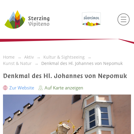
Home
Aktiv
Kultur & Sightseeing
Kunst & Natur
Denkmal des Hl. Johannes von Nepomuk
Denkmal des Hl. Johannes von Nepomuk
Zur Website
Auf Karte anzeigen