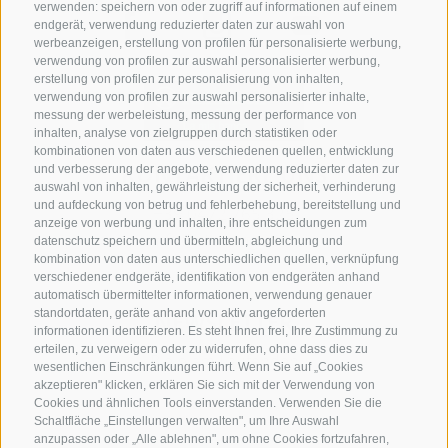
verwenden: speichern von oder zugriff auf informationen auf einem
endgerät, verwendung reduzierter daten zur auswahl von
werbeanzeigen, erstellung von profilen für personalisierte werbung,
verwendung von profilen zur auswahl personalisierter werbung,
erstellung von profilen zur personalisierung von inhalten,
verwendung von profilen zur auswahl personalisierter inhalte,
messung der werbeleistung, messung der performance von
inhalten, analyse von zielgruppen durch statistiken oder
kombinationen von daten aus verschiedenen quellen, entwicklung
KONTAKTIERE UNS
und verbesserung der angebote, verwendung reduzierter daten zur
auswahl von inhalten, gewährleistung der sicherheit, verhinderung
und aufdeckung von betrug und fehlerbehebung, bereitstellung und
+39 0472 765 325
anzeige von werbung und inhalten, ihre entscheidungen zum
info@sterzing.com
datenschutz speichern und übermitteln, abgleichung und
kombination von daten aus unterschiedlichen quellen, verknüpfung
verschiedener endgeräte, identifikation von endgeräten anhand
automatisch übermittelter informationen, verwendung genauer
standortdaten, geräte anhand von aktiv angeforderten
NEWSLETTER
informationen identifizieren. Es steht Ihnen frei, Ihre Zustimmung zu
erteilen, zu verweigern oder zu widerrufen, ohne dass dies zu
Bleib am Laufenden
wesentlichen Einschränkungen führt. Wenn Sie auf „Cookies
akzeptieren" klicken, erklären Sie sich mit der Verwendung von
Cookies und ähnlichen Tools einverstanden. Verwenden Sie die
Schaltfläche „Einstellungen verwalten", um Ihre Auswahl
anzupassen oder „Alle ablehnen", um ohne Cookies fortzufahren,