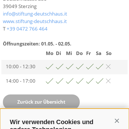
39049
Sterzing
info@stiftung-deutschhaus.it
www.stiftung-deutschhaus.it
T
+39 0472 766 464
Öffnungszeiten:
01.05. - 02.05.
Mo
Di
Mi
Do
Fr
Sa
So
10:00 - 12:30
14:00 - 17:00
Zurück zur Übersicht
Wir verwenden Cookies und
Contin