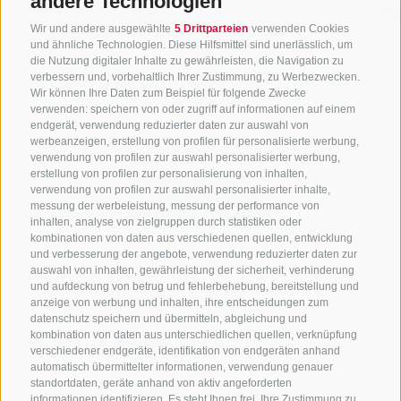
andere Technologien
Wir und andere ausgewählte
5 Drittparteien
verwenden Cookies
und ähnliche Technologien. Diese Hilfsmittel sind unerlässlich, um
die Nutzung digitaler Inhalte zu gewährleisten, die Navigation zu
verbessern und, vorbehaltlich Ihrer Zustimmung, zu Werbezwecken.
Wir können Ihre Daten zum Beispiel für folgende Zwecke
verwenden: speichern von oder zugriff auf informationen auf einem
endgerät, verwendung reduzierter daten zur auswahl von
werbeanzeigen, erstellung von profilen für personalisierte werbung,
verwendung von profilen zur auswahl personalisierter werbung,
erstellung von profilen zur personalisierung von inhalten,
verwendung von profilen zur auswahl personalisierter inhalte,
messung der werbeleistung, messung der performance von
inhalten, analyse von zielgruppen durch statistiken oder
kombinationen von daten aus verschiedenen quellen, entwicklung
KONTAKTIERE UNS
und verbesserung der angebote, verwendung reduzierter daten zur
auswahl von inhalten, gewährleistung der sicherheit, verhinderung
und aufdeckung von betrug und fehlerbehebung, bereitstellung und
+39 0472 765 325
anzeige von werbung und inhalten, ihre entscheidungen zum
info@sterzing.com
datenschutz speichern und übermitteln, abgleichung und
kombination von daten aus unterschiedlichen quellen, verknüpfung
verschiedener endgeräte, identifikation von endgeräten anhand
automatisch übermittelter informationen, verwendung genauer
standortdaten, geräte anhand von aktiv angeforderten
NEWSLETTER
informationen identifizieren. Es steht Ihnen frei, Ihre Zustimmung zu