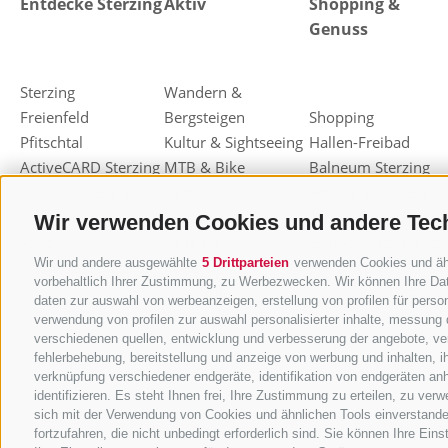
Entdecke Sterzing
Aktiv
Shopping &
Genuss
Sterzing
Wandern &
Freienfeld
Bergsteigen
Shopping
Pfitschtal
Kultur & Sightseeing
Hallen-Freibad
ActiveCARD Sterzing
MTB & Bike
Balneum Sterzing
Highlight - Events
Familien
Restaurants & Bars
Weihnachtsmarkt
Freizeit & Sport
Almen & Hütten
Wir verwenden Cookies und andere Tec
Sterzing
Skifahren
Haubenrestaurants
Wir und andere ausgewählte
5 Drittparteien
verwenden Cookies und ähnl
Knödelfest Sterzing
Rodeln
Sterzinger Joghurt
vorbehaltlich Ihrer Zustimmung, zu Werbezwecken. Wir können Ihre Dat
Langlaufen
Eisacktaler Kost
daten zur auswahl von werbeanzeigen, erstellung von profilen für person
Ski-Alpinismus
Einkaufsgutscheine
verwendung von profilen zur auswahl personalisierter inhalte, messung
verschiedenen quellen, entwicklung und verbesserung der angebote, ver
Andere
Törggelen
fehlerbehebung, bereitstellung und anzeige von werbung und inhalten, 
Winteraktivitäten
Berg-Kräuter
verknüpfung verschiedener endgeräte, identifikation von endgeräten an
identifizieren. Es steht Ihnen frei, Ihre Zustimmung zu erteilen, zu ve
sich mit der Verwendung von Cookies und ähnlichen Tools einverstande
fortzufahren, die nicht unbedingt erforderlich sind. Sie können Ihre Ein