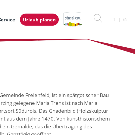
Service
Urlaub planen
IT
EN
 Gemeinde Freienfeld, ist ein spätgotischer Bau
rzing gelegene Maria Trens ist nach Maria
tsort Südtirols. Das Gnadenbild (Holzskulptur
mt aus dem Jahre 1470. Von kunsthistorischem
nd ein Gemälde, das die Übertragung des
lt. Ganztägig geöffnet.