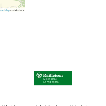
reetMap
contributors