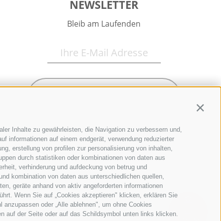
NEWSLETTER
Bleib am Laufenden
Newsletter Anmelden
Contin
ler Inhalte zu gewährleisten, die Navigation zu verbessern und,
uf informationen auf einem endgerät, verwendung reduzierter
g, erstellung von profilen zur personalisierung von inhalten,
ruppen durch statistiken oder kombinationen von daten aus
erheit, verhinderung und aufdeckung von betrug und
und kombination von daten aus unterschiedlichen quellen,
ten, geräte anhand von aktiv angeforderten informationen
ührt. Wenn Sie auf „Cookies akzeptieren" klicken, erklären Sie
hl anzupassen oder „Alle ablehnen", um ohne Cookies
en auf der Seite oder auf das Schildsymbol unten links klicken.
QUICKLINKS