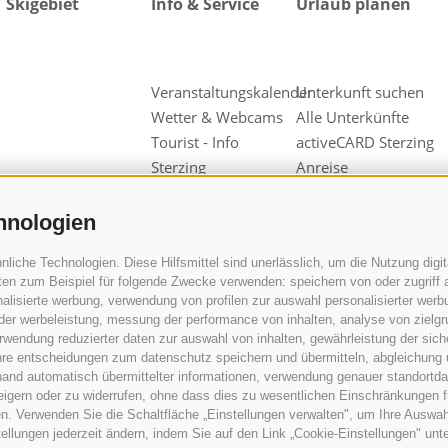
Skigebiet
Info & Service
Urlaub planen
Veranstaltungskalender
Unterkunft suchen
Wetter & Webcams
Alle Unterkünfte
Tourist - Info
activeCARD Sterzing
Sterzing
Anreise
Guestnet
Hotel in Sterzing
Kataloganfrage
Hotel in Wiesen
hnologien
Downloads
Pfitsch
iche Technologien. Diese Hilfsmittel sind unerlässlich, um die Nutzung digita
Videos & Fotos
Hotel in Freienfeld
en zum Beispiel für folgende Zwecke verwenden: speichern von oder zugriff a
Unsere
Urlaub auf dem
alisierte werbung, verwendung von profilen zur auswahl personalisierter werbun
Werbepartner
Bauernhof
 der werbeleistung, messung der performance von inhalten, analyse von zielg
wendung reduzierter daten zur auswahl von inhalten, gewährleistung der sich
Gruppen &
ihre entscheidungen zum datenschutz speichern und übermitteln, abgleichung 
Reiseveranstalter
hand automatisch übermittelter informationen, verwendung genauer standortda
Wipptal
rweigern oder zu widerrufen, ohne dass dies zu wesentlichen Einschränkungen f
n. Verwenden Sie die Schaltfläche „Einstellungen verwalten", um Ihre Auswa
Sensibilisierungskampagne
stellungen jederzeit ändern, indem Sie auf den Link „Cookie-Einstellungen" unt
Geförderte Projekte