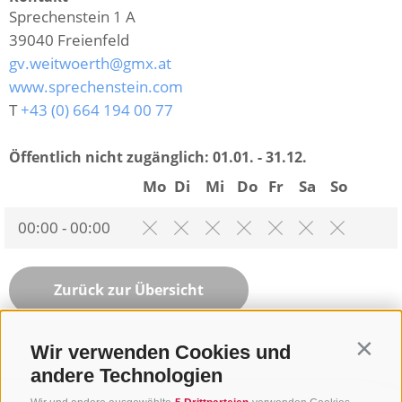
Sprechenstein 1 A
39040
Freienfeld
gv.weitwoerth@gmx.at
www.sprechenstein.com
T
+43 (0) 664 194 00 77
Öffentlich nicht zugänglich:
01.01. - 31.12.
Mo
Di
Mi
Do
Fr
Sa
So
00:00 - 00:00
Zurück zur Übersicht
Wir verwenden Cookies und
Contin
andere Technologien