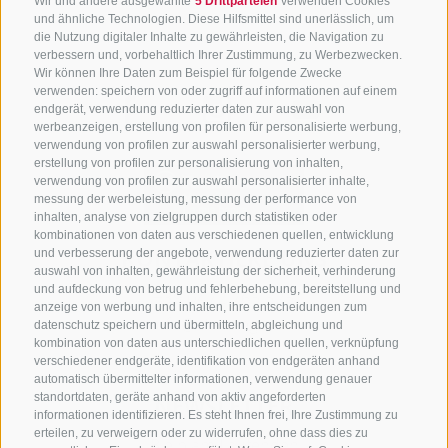
Wir und andere ausgewählte
5 Drittparteien
verwenden Cookies
und ähnliche Technologien. Diese Hilfsmittel sind unerlässlich, um
die Nutzung digitaler Inhalte zu gewährleisten, die Navigation zu
verbessern und, vorbehaltlich Ihrer Zustimmung, zu Werbezwecken.
Wir können Ihre Daten zum Beispiel für folgende Zwecke
verwenden: speichern von oder zugriff auf informationen auf einem
endgerät, verwendung reduzierter daten zur auswahl von
werbeanzeigen, erstellung von profilen für personalisierte werbung,
verwendung von profilen zur auswahl personalisierter werbung,
erstellung von profilen zur personalisierung von inhalten,
verwendung von profilen zur auswahl personalisierter inhalte,
messung der werbeleistung, messung der performance von
inhalten, analyse von zielgruppen durch statistiken oder
kombinationen von daten aus verschiedenen quellen, entwicklung
KONTAKTIERE UNS
und verbesserung der angebote, verwendung reduzierter daten zur
auswahl von inhalten, gewährleistung der sicherheit, verhinderung
und aufdeckung von betrug und fehlerbehebung, bereitstellung und
+39 0472 765 325
anzeige von werbung und inhalten, ihre entscheidungen zum
info@sterzing.com
datenschutz speichern und übermitteln, abgleichung und
kombination von daten aus unterschiedlichen quellen, verknüpfung
verschiedener endgeräte, identifikation von endgeräten anhand
automatisch übermittelter informationen, verwendung genauer
standortdaten, geräte anhand von aktiv angeforderten
NEWSLETTER
informationen identifizieren. Es steht Ihnen frei, Ihre Zustimmung zu
erteilen, zu verweigern oder zu widerrufen, ohne dass dies zu
Bleib am Laufenden