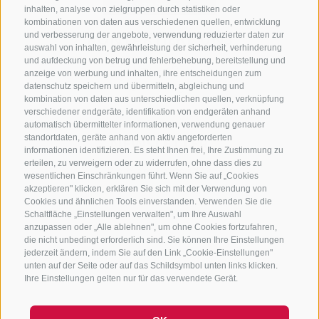
inhalten, analyse von zielgruppen durch statistiken oder
kombinationen von daten aus verschiedenen quellen, entwicklung
KONTAKTIERE UNS
und verbesserung der angebote, verwendung reduzierter daten zur
auswahl von inhalten, gewährleistung der sicherheit, verhinderung
und aufdeckung von betrug und fehlerbehebung, bereitstellung und
+39 0472 765 325
anzeige von werbung und inhalten, ihre entscheidungen zum
info@sterzing.com
datenschutz speichern und übermitteln, abgleichung und
kombination von daten aus unterschiedlichen quellen, verknüpfung
verschiedener endgeräte, identifikation von endgeräten anhand
automatisch übermittelter informationen, verwendung genauer
standortdaten, geräte anhand von aktiv angeforderten
NEWSLETTER
informationen identifizieren. Es steht Ihnen frei, Ihre Zustimmung zu
erteilen, zu verweigern oder zu widerrufen, ohne dass dies zu
Bleib am Laufenden
wesentlichen Einschränkungen führt. Wenn Sie auf „Cookies
akzeptieren" klicken, erklären Sie sich mit der Verwendung von
Cookies und ähnlichen Tools einverstanden. Verwenden Sie die
Schaltfläche „Einstellungen verwalten", um Ihre Auswahl
anzupassen oder „Alle ablehnen", um ohne Cookies fortzufahren,
die nicht unbedingt erforderlich sind. Sie können Ihre Einstellungen
jederzeit ändern, indem Sie auf den Link „Cookie-Einstellungen"
unten auf der Seite oder auf das Schildsymbol unten links klicken.
Newsletter Anmelden
Ihre Einstellungen gelten nur für das verwendete Gerät.