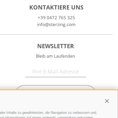
KONTAKTIERE UNS
+39 0472 765 325
info@sterzing.com
NEWSLETTER
Bleib am Laufenden
Newsletter Anmelden
Contin
ler Inhalte zu gewährleisten, die Navigation zu verbessern und,
uf informationen auf einem endgerät, verwendung reduzierter