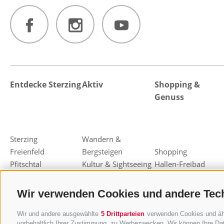
Entdecke Sterzing
Aktiv
Shopping &
Genuss
Sterzing
Wandern &
Freienfeld
Bergsteigen
Shopping
Pfitschtal
Kultur & Sightseeing
Hallen-Freibad
ActiveCARD Sterzing
MTB & Bike
Balneum Sterzing
Highlight - Events
Familien
Restaurants & Bars
Wir verwenden Cookies und andere Tec
Weihnachtsmarkt
Freizeit & Sport
Almen & Hütten
Sterzing
Skifahren
Haubenrestaurants
Wir und andere ausgewählte
5 Drittparteien
verwenden Cookies und ähnl
vorbehaltlich Ihrer Zustimmung, zu Werbezwecken. Wir können Ihre Dat