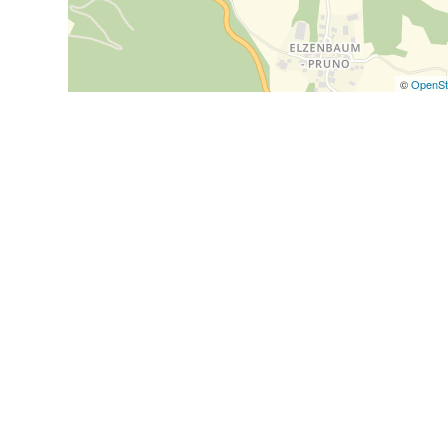
©
OpenSt