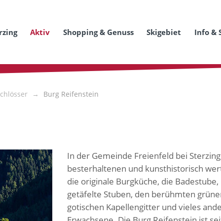
rzing
Aktiv
Shopping & Genuss
Skigebiet
Info & 
chlösser
Burg Reifenstein
In der Gemeinde Freienfeld bei Sterzing 
besterhaltenen und kunsthistorisch wert
die originale Burgküche, die Badestube,
getäfelte Stuben, den berühmten grünen 
gotischen Kapellengitter und vieles and
Erwachsene. Die Burg Reifenstein ist sei