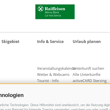
Skigebiet
Info & Service
Urlaub planen
Veranstaltungskalender
Unterkunft suchen
Wetter & Webcams
Alle Unterkünfte
Tourist - Info
activeCARD Sterzing
Sterzing
Anreise
Guestnet
Hotel in Sterzing
hnologien
Kataloganfrage
Hotel in Wiesen
Downloads
Pfitsch
iche Technologien. Diese Hilfsmittel sind unerlässlich, um die Nutzung digita
en zum Beispiel für folgende Zwecke verwenden: speichern von oder zugriff a