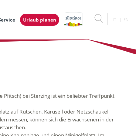
Service
Urlaub planen
IT
EN
itsch) bei Sterzing ist ein beliebter Treffpunkt
latz auf Rutschen, Karusell oder Netzschaukel
elen messen, können sich die Erwachsenen in der
ustauschen.
ne Kneipanlage und einen Minigolfplatz. Im