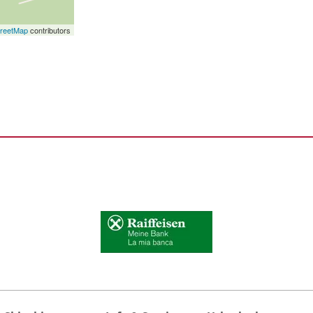
reetMap
contributors