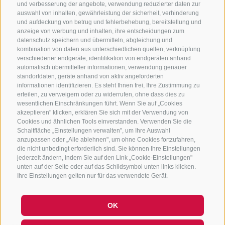
KONTAKTIERE UNS
und verbesserung der angebote, verwendung reduzierter daten zur
auswahl von inhalten, gewährleistung der sicherheit, verhinderung
und aufdeckung von betrug und fehlerbehebung, bereitstellung und
+39 0472 765 325
anzeige von werbung und inhalten, ihre entscheidungen zum
info@sterzing.com
datenschutz speichern und übermitteln, abgleichung und
kombination von daten aus unterschiedlichen quellen, verknüpfung
verschiedener endgeräte, identifikation von endgeräten anhand
automatisch übermittelter informationen, verwendung genauer
standortdaten, geräte anhand von aktiv angeforderten
NEWSLETTER
informationen identifizieren. Es steht Ihnen frei, Ihre Zustimmung zu
erteilen, zu verweigern oder zu widerrufen, ohne dass dies zu
Bleib am Laufenden
wesentlichen Einschränkungen führt. Wenn Sie auf „Cookies
akzeptieren" klicken, erklären Sie sich mit der Verwendung von
Cookies und ähnlichen Tools einverstanden. Verwenden Sie die
Schaltfläche „Einstellungen verwalten", um Ihre Auswahl
anzupassen oder „Alle ablehnen", um ohne Cookies fortzufahren,
die nicht unbedingt erforderlich sind. Sie können Ihre Einstellungen
jederzeit ändern, indem Sie auf den Link „Cookie-Einstellungen"
unten auf der Seite oder auf das Schildsymbol unten links klicken.
Newsletter Anmelden
Ihre Einstellungen gelten nur für das verwendete Gerät.
OK