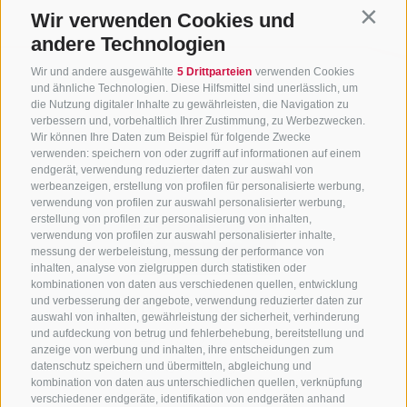
Wir verwenden Cookies und
Contin
andere Technologien
Wir und andere ausgewählte
5 Drittparteien
verwenden Cookies
und ähnliche Technologien. Diese Hilfsmittel sind unerlässlich, um
die Nutzung digitaler Inhalte zu gewährleisten, die Navigation zu
verbessern und, vorbehaltlich Ihrer Zustimmung, zu Werbezwecken.
Wir können Ihre Daten zum Beispiel für folgende Zwecke
verwenden: speichern von oder zugriff auf informationen auf einem
endgerät, verwendung reduzierter daten zur auswahl von
werbeanzeigen, erstellung von profilen für personalisierte werbung,
verwendung von profilen zur auswahl personalisierter werbung,
erstellung von profilen zur personalisierung von inhalten,
verwendung von profilen zur auswahl personalisierter inhalte,
messung der werbeleistung, messung der performance von
inhalten, analyse von zielgruppen durch statistiken oder
kombinationen von daten aus verschiedenen quellen, entwicklung
KONTAKTIERE UNS
und verbesserung der angebote, verwendung reduzierter daten zur
auswahl von inhalten, gewährleistung der sicherheit, verhinderung
und aufdeckung von betrug und fehlerbehebung, bereitstellung und
+39 0472 765 325
anzeige von werbung und inhalten, ihre entscheidungen zum
info@sterzing.com
datenschutz speichern und übermitteln, abgleichung und
kombination von daten aus unterschiedlichen quellen, verknüpfung
verschiedener endgeräte, identifikation von endgeräten anhand