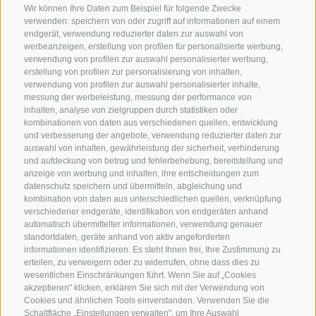
Wir können Ihre Daten zum Beispiel für folgende Zwecke
verwenden: speichern von oder zugriff auf informationen auf einem
endgerät, verwendung reduzierter daten zur auswahl von
werbeanzeigen, erstellung von profilen für personalisierte werbung,
verwendung von profilen zur auswahl personalisierter werbung,
erstellung von profilen zur personalisierung von inhalten,
verwendung von profilen zur auswahl personalisierter inhalte,
messung der werbeleistung, messung der performance von
inhalten, analyse von zielgruppen durch statistiken oder
kombinationen von daten aus verschiedenen quellen, entwicklung
KONTAKTIERE UNS
und verbesserung der angebote, verwendung reduzierter daten zur
auswahl von inhalten, gewährleistung der sicherheit, verhinderung
und aufdeckung von betrug und fehlerbehebung, bereitstellung und
+39 0472 765 325
anzeige von werbung und inhalten, ihre entscheidungen zum
info@sterzing.com
datenschutz speichern und übermitteln, abgleichung und
kombination von daten aus unterschiedlichen quellen, verknüpfung
verschiedener endgeräte, identifikation von endgeräten anhand
automatisch übermittelter informationen, verwendung genauer
standortdaten, geräte anhand von aktiv angeforderten
NEWSLETTER
informationen identifizieren. Es steht Ihnen frei, Ihre Zustimmung zu
erteilen, zu verweigern oder zu widerrufen, ohne dass dies zu
Bleib am Laufenden
wesentlichen Einschränkungen führt. Wenn Sie auf „Cookies
akzeptieren" klicken, erklären Sie sich mit der Verwendung von
Cookies und ähnlichen Tools einverstanden. Verwenden Sie die
Schaltfläche „Einstellungen verwalten", um Ihre Auswahl