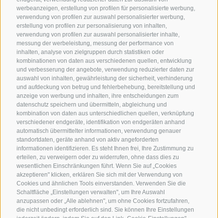
werbeanzeigen, erstellung von profilen für personalisierte werbung,
verwendung von profilen zur auswahl personalisierter werbung,
erstellung von profilen zur personalisierung von inhalten,
verwendung von profilen zur auswahl personalisierter inhalte,
messung der werbeleistung, messung der performance von
inhalten, analyse von zielgruppen durch statistiken oder
kombinationen von daten aus verschiedenen quellen, entwicklung
KONTAKTIERE UNS
und verbesserung der angebote, verwendung reduzierter daten zur
auswahl von inhalten, gewährleistung der sicherheit, verhinderung
und aufdeckung von betrug und fehlerbehebung, bereitstellung und
+39 0472 765 325
anzeige von werbung und inhalten, ihre entscheidungen zum
info@sterzing.com
datenschutz speichern und übermitteln, abgleichung und
kombination von daten aus unterschiedlichen quellen, verknüpfung
verschiedener endgeräte, identifikation von endgeräten anhand
automatisch übermittelter informationen, verwendung genauer
standortdaten, geräte anhand von aktiv angeforderten
NEWSLETTER
informationen identifizieren. Es steht Ihnen frei, Ihre Zustimmung zu
erteilen, zu verweigern oder zu widerrufen, ohne dass dies zu
Bleib am Laufenden
wesentlichen Einschränkungen führt. Wenn Sie auf „Cookies
akzeptieren" klicken, erklären Sie sich mit der Verwendung von
Cookies und ähnlichen Tools einverstanden. Verwenden Sie die
Schaltfläche „Einstellungen verwalten", um Ihre Auswahl
anzupassen oder „Alle ablehnen", um ohne Cookies fortzufahren,
die nicht unbedingt erforderlich sind. Sie können Ihre Einstellungen