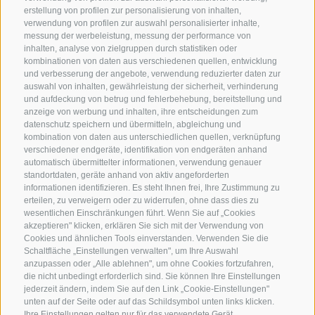
erstellung von profilen zur personalisierung von inhalten,
verwendung von profilen zur auswahl personalisierter inhalte,
messung der werbeleistung, messung der performance von
inhalten, analyse von zielgruppen durch statistiken oder
kombinationen von daten aus verschiedenen quellen, entwicklung
KONTAKTIERE UNS
und verbesserung der angebote, verwendung reduzierter daten zur
auswahl von inhalten, gewährleistung der sicherheit, verhinderung
und aufdeckung von betrug und fehlerbehebung, bereitstellung und
+39 0472 765 325
anzeige von werbung und inhalten, ihre entscheidungen zum
info@sterzing.com
datenschutz speichern und übermitteln, abgleichung und
kombination von daten aus unterschiedlichen quellen, verknüpfung
verschiedener endgeräte, identifikation von endgeräten anhand
automatisch übermittelter informationen, verwendung genauer
standortdaten, geräte anhand von aktiv angeforderten
NEWSLETTER
informationen identifizieren. Es steht Ihnen frei, Ihre Zustimmung zu
erteilen, zu verweigern oder zu widerrufen, ohne dass dies zu
Bleib am Laufenden
wesentlichen Einschränkungen führt. Wenn Sie auf „Cookies
akzeptieren" klicken, erklären Sie sich mit der Verwendung von
Cookies und ähnlichen Tools einverstanden. Verwenden Sie die
Schaltfläche „Einstellungen verwalten", um Ihre Auswahl
anzupassen oder „Alle ablehnen", um ohne Cookies fortzufahren,
die nicht unbedingt erforderlich sind. Sie können Ihre Einstellungen
jederzeit ändern, indem Sie auf den Link „Cookie-Einstellungen"
unten auf der Seite oder auf das Schildsymbol unten links klicken.
Newsletter Anmelden
Ihre Einstellungen gelten nur für das verwendete Gerät.