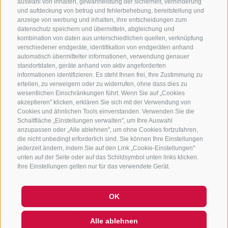
auswahl von inhalten, gewährleistung der sicherheit, verhinderung
und aufdeckung von betrug und fehlerbehebung, bereitstellung und
+39 0472 765 325
anzeige von werbung und inhalten, ihre entscheidungen zum
info@sterzing.com
datenschutz speichern und übermitteln, abgleichung und
kombination von daten aus unterschiedlichen quellen, verknüpfung
verschiedener endgeräte, identifikation von endgeräten anhand
automatisch übermittelter informationen, verwendung genauer
standortdaten, geräte anhand von aktiv angeforderten
NEWSLETTER
informationen identifizieren. Es steht Ihnen frei, Ihre Zustimmung zu
erteilen, zu verweigern oder zu widerrufen, ohne dass dies zu
Bleib am Laufenden
wesentlichen Einschränkungen führt. Wenn Sie auf „Cookies
akzeptieren" klicken, erklären Sie sich mit der Verwendung von
Cookies und ähnlichen Tools einverstanden. Verwenden Sie die
Schaltfläche „Einstellungen verwalten", um Ihre Auswahl
anzupassen oder „Alle ablehnen", um ohne Cookies fortzufahren,
die nicht unbedingt erforderlich sind. Sie können Ihre Einstellungen
jederzeit ändern, indem Sie auf den Link „Cookie-Einstellungen"
unten auf der Seite oder auf das Schildsymbol unten links klicken.
Newsletter Anmelden
Ihre Einstellungen gelten nur für das verwendete Gerät.
OK
Hi, I'm Sterzi and I can help you
IMPRESSUM
SITEMAP
COOKIE-RICHTLINIE
PRIVACY
Alle ablehnen
with any questions you may