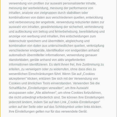
verwendung von profilen zur auswahl personalisierter inhalte,
messung der werbeleistung, messung der performance von
inhalten, analyse von zielgruppen durch statistiken oder
kombinationen von daten aus verschiedenen quellen, entwicklung
KONTAKTIERE UNS
und verbesserung der angebote, verwendung reduzierter daten zur
auswahl von inhalten, gewährleistung der sicherheit, verhinderung
und aufdeckung von betrug und fehlerbehebung, bereitstellung und
+39 0472 765 325
anzeige von werbung und inhalten, ihre entscheidungen zum
info@sterzing.com
datenschutz speichern und übermitteln, abgleichung und
kombination von daten aus unterschiedlichen quellen, verknüpfung
verschiedener endgeräte, identifikation von endgeräten anhand
automatisch übermittelter informationen, verwendung genauer
standortdaten, geräte anhand von aktiv angeforderten
NEWSLETTER
informationen identifizieren. Es steht Ihnen frei, Ihre Zustimmung zu
erteilen, zu verweigern oder zu widerrufen, ohne dass dies zu
Bleib am Laufenden
wesentlichen Einschränkungen führt. Wenn Sie auf „Cookies
akzeptieren" klicken, erklären Sie sich mit der Verwendung von
Cookies und ähnlichen Tools einverstanden. Verwenden Sie die
Schaltfläche „Einstellungen verwalten", um Ihre Auswahl
anzupassen oder „Alle ablehnen", um ohne Cookies fortzufahren,
die nicht unbedingt erforderlich sind. Sie können Ihre Einstellungen
jederzeit ändern, indem Sie auf den Link „Cookie-Einstellungen"
unten auf der Seite oder auf das Schildsymbol unten links klicken.
Newsletter Anmelden
Ihre Einstellungen gelten nur für das verwendete Gerät.