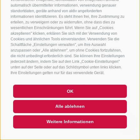
automatisch übermittelter informationen, verwendung genauer
standortdaten, geräte anhand von aktiv angeforderten
informationen identifizieren. Es steht Ihnen frei, Ihre Zustimmung zu
erteilen, zu verweigern oder zu widerrufen, ohne dass dies zu
wesentlichen Einschränkungen führt. Wenn Sie auf „Cookies
akzeptieren" klicken, erklären Sie sich mit der Verwendung von
Cookies und ähnlichen Tools einverstanden. Verwenden Sie die
Schaltfläche „Einstellungen verwalten", um Ihre Auswahl
anzupassen oder „Alle ablehnen", um ohne Cookies fortzufahren,
die nicht unbedingt erforderlich sind. Sie können Ihre Einstellungen
jederzeit ändern, indem Sie auf den Link „Cookie-Einstellungen"
unten auf der Seite oder auf das Schildsymbol unten links klicken.
Ihre Einstellungen gelten nur für das verwendete Gerät.
OK
Hi, I'm Sterzi and I can help you
with any questions you may
Alle ablehnen
have about Sterzing, the
surrounding valleys, and the
Rosskopf mountain. Just ask me
Weitere Informationen
anything, I'm happy to help! ...
QUICKLINK