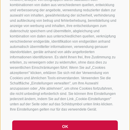
kombinationen von daten aus verschiedenen quellen, entwicklung
KONTAKTIERE UNS
und verbesserung der angebote, verwendung reduzierter daten zur
auswahl von inhalten, gewährleistung der sicherheit, verhinderung
und aufdeckung von betrug und fehlerbehebung, bereitstellung und
+39 0472 765 325
anzeige von werbung und inhalten, ihre entscheidungen zum
info@sterzing.com
datenschutz speichern und übermitteln, abgleichung und
kombination von daten aus unterschiedlichen quellen, verknüpfung
verschiedener endgeräte, identifikation von endgeräten anhand
automatisch übermittelter informationen, verwendung genauer
standortdaten, geräte anhand von aktiv angeforderten
NEWSLETTER
informationen identifizieren. Es steht Ihnen frei, Ihre Zustimmung zu
erteilen, zu verweigern oder zu widerrufen, ohne dass dies zu
Bleib am Laufenden
wesentlichen Einschränkungen führt. Wenn Sie auf „Cookies
akzeptieren" klicken, erklären Sie sich mit der Verwendung von
Cookies und ähnlichen Tools einverstanden. Verwenden Sie die
Schaltfläche „Einstellungen verwalten", um Ihre Auswahl
anzupassen oder „Alle ablehnen", um ohne Cookies fortzufahren,
die nicht unbedingt erforderlich sind. Sie können Ihre Einstellungen
jederzeit ändern, indem Sie auf den Link „Cookie-Einstellungen"
unten auf der Seite oder auf das Schildsymbol unten links klicken.
Newsletter Anmelden
Ihre Einstellungen gelten nur für das verwendete Gerät.
OK