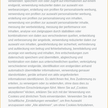
verwenden: speichern von oder zugriff auf informationen auf einem
endgerät, verwendung reduzierter daten zur auswahl von
werbeanzeigen, erstellung von profilen für personalisierte werbung,
verwendung von profilen zur auswahl personalisierter werbung,
erstellung von profilen zur personalisierung von inhalten,
verwendung von profilen zur auswahl personalisierter inhalte,
messung der werbeleistung, messung der performance von
inhalten, analyse von zielgruppen durch statistiken oder
kombinationen von daten aus verschiedenen quellen, entwicklung
KONTAKTIERE UNS
und verbesserung der angebote, verwendung reduzierter daten zur
auswahl von inhalten, gewährleistung der sicherheit, verhinderung
und aufdeckung von betrug und fehlerbehebung, bereitstellung und
+39 0472 765 325
anzeige von werbung und inhalten, ihre entscheidungen zum
info@sterzing.com
datenschutz speichern und übermitteln, abgleichung und
kombination von daten aus unterschiedlichen quellen, verknüpfung
verschiedener endgeräte, identifikation von endgeräten anhand
automatisch übermittelter informationen, verwendung genauer
standortdaten, geräte anhand von aktiv angeforderten
NEWSLETTER
informationen identifizieren. Es steht Ihnen frei, Ihre Zustimmung zu
erteilen, zu verweigern oder zu widerrufen, ohne dass dies zu
Bleib am Laufenden
wesentlichen Einschränkungen führt. Wenn Sie auf „Cookies
akzeptieren" klicken, erklären Sie sich mit der Verwendung von
Cookies und ähnlichen Tools einverstanden. Verwenden Sie die
Schaltfläche „Einstellungen verwalten", um Ihre Auswahl
anzupassen oder „Alle ablehnen", um ohne Cookies fortzufahren,