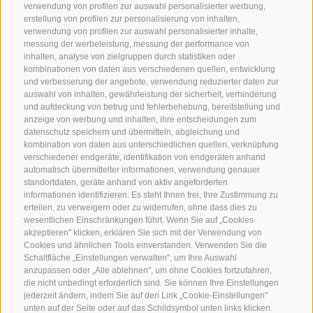
verwendung von profilen zur auswahl personalisierter werbung,
erstellung von profilen zur personalisierung von inhalten,
verwendung von profilen zur auswahl personalisierter inhalte,
messung der werbeleistung, messung der performance von
inhalten, analyse von zielgruppen durch statistiken oder
kombinationen von daten aus verschiedenen quellen, entwicklung
KONTAKTIERE UNS
und verbesserung der angebote, verwendung reduzierter daten zur
auswahl von inhalten, gewährleistung der sicherheit, verhinderung
und aufdeckung von betrug und fehlerbehebung, bereitstellung und
+39 0472 765 325
anzeige von werbung und inhalten, ihre entscheidungen zum
info@sterzing.com
datenschutz speichern und übermitteln, abgleichung und
kombination von daten aus unterschiedlichen quellen, verknüpfung
verschiedener endgeräte, identifikation von endgeräten anhand
automatisch übermittelter informationen, verwendung genauer
standortdaten, geräte anhand von aktiv angeforderten
NEWSLETTER
informationen identifizieren. Es steht Ihnen frei, Ihre Zustimmung zu
erteilen, zu verweigern oder zu widerrufen, ohne dass dies zu
Bleib am Laufenden
wesentlichen Einschränkungen führt. Wenn Sie auf „Cookies
akzeptieren" klicken, erklären Sie sich mit der Verwendung von
Cookies und ähnlichen Tools einverstanden. Verwenden Sie die
Schaltfläche „Einstellungen verwalten", um Ihre Auswahl
anzupassen oder „Alle ablehnen", um ohne Cookies fortzufahren,
die nicht unbedingt erforderlich sind. Sie können Ihre Einstellungen
jederzeit ändern, indem Sie auf den Link „Cookie-Einstellungen"
unten auf der Seite oder auf das Schildsymbol unten links klicken.