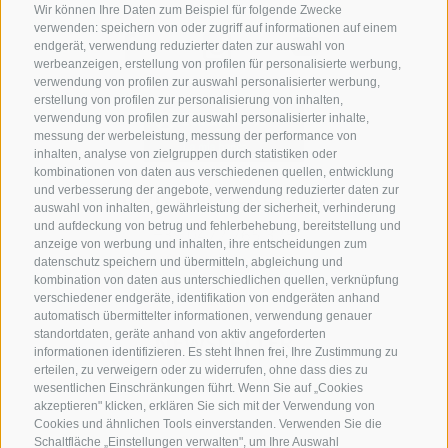
Wir können Ihre Daten zum Beispiel für folgende Zwecke
verwenden: speichern von oder zugriff auf informationen auf einem
endgerät, verwendung reduzierter daten zur auswahl von
werbeanzeigen, erstellung von profilen für personalisierte werbung,
verwendung von profilen zur auswahl personalisierter werbung,
erstellung von profilen zur personalisierung von inhalten,
verwendung von profilen zur auswahl personalisierter inhalte,
messung der werbeleistung, messung der performance von
inhalten, analyse von zielgruppen durch statistiken oder
kombinationen von daten aus verschiedenen quellen, entwicklung
KONTAKTIERE UNS
und verbesserung der angebote, verwendung reduzierter daten zur
auswahl von inhalten, gewährleistung der sicherheit, verhinderung
und aufdeckung von betrug und fehlerbehebung, bereitstellung und
+39 0472 765 325
anzeige von werbung und inhalten, ihre entscheidungen zum
info@sterzing.com
datenschutz speichern und übermitteln, abgleichung und
kombination von daten aus unterschiedlichen quellen, verknüpfung
verschiedener endgeräte, identifikation von endgeräten anhand
automatisch übermittelter informationen, verwendung genauer
standortdaten, geräte anhand von aktiv angeforderten
NEWSLETTER
informationen identifizieren. Es steht Ihnen frei, Ihre Zustimmung zu
erteilen, zu verweigern oder zu widerrufen, ohne dass dies zu
Bleib am Laufenden
wesentlichen Einschränkungen führt. Wenn Sie auf „Cookies
akzeptieren" klicken, erklären Sie sich mit der Verwendung von
Cookies und ähnlichen Tools einverstanden. Verwenden Sie die
Schaltfläche „Einstellungen verwalten", um Ihre Auswahl