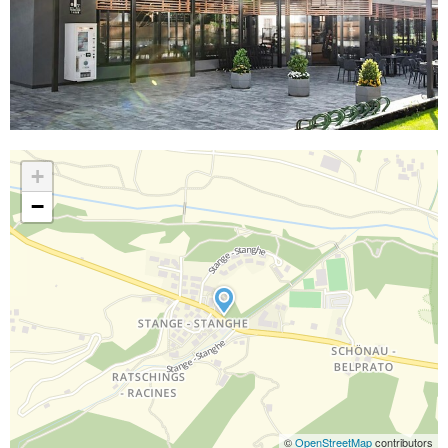
+
−
©
OpenStreetMap
contributors