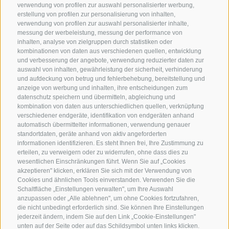
verwendung von profilen zur auswahl personalisierter werbung,
erstellung von profilen zur personalisierung von inhalten,
verwendung von profilen zur auswahl personalisierter inhalte,
messung der werbeleistung, messung der performance von
inhalten, analyse von zielgruppen durch statistiken oder
kombinationen von daten aus verschiedenen quellen, entwicklung
KONTAKTIERE UNS
und verbesserung der angebote, verwendung reduzierter daten zur
auswahl von inhalten, gewährleistung der sicherheit, verhinderung
und aufdeckung von betrug und fehlerbehebung, bereitstellung und
+39 0472 765 325
anzeige von werbung und inhalten, ihre entscheidungen zum
info@sterzing.com
datenschutz speichern und übermitteln, abgleichung und
kombination von daten aus unterschiedlichen quellen, verknüpfung
verschiedener endgeräte, identifikation von endgeräten anhand
automatisch übermittelter informationen, verwendung genauer
standortdaten, geräte anhand von aktiv angeforderten
NEWSLETTER
informationen identifizieren. Es steht Ihnen frei, Ihre Zustimmung zu
erteilen, zu verweigern oder zu widerrufen, ohne dass dies zu
Bleib am Laufenden
wesentlichen Einschränkungen führt. Wenn Sie auf „Cookies
akzeptieren" klicken, erklären Sie sich mit der Verwendung von
Cookies und ähnlichen Tools einverstanden. Verwenden Sie die
Schaltfläche „Einstellungen verwalten", um Ihre Auswahl
anzupassen oder „Alle ablehnen", um ohne Cookies fortzufahren,
die nicht unbedingt erforderlich sind. Sie können Ihre Einstellungen
jederzeit ändern, indem Sie auf den Link „Cookie-Einstellungen"
unten auf der Seite oder auf das Schildsymbol unten links klicken.