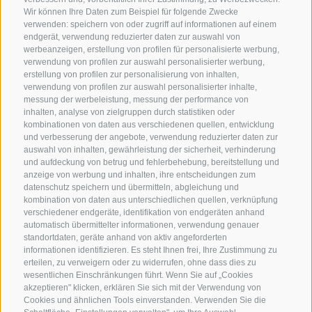
Wir können Ihre Daten zum Beispiel für folgende Zwecke
verwenden: speichern von oder zugriff auf informationen auf einem
endgerät, verwendung reduzierter daten zur auswahl von
werbeanzeigen, erstellung von profilen für personalisierte werbung,
verwendung von profilen zur auswahl personalisierter werbung,
erstellung von profilen zur personalisierung von inhalten,
verwendung von profilen zur auswahl personalisierter inhalte,
messung der werbeleistung, messung der performance von
inhalten, analyse von zielgruppen durch statistiken oder
kombinationen von daten aus verschiedenen quellen, entwicklung
KONTAKTIERE UNS
und verbesserung der angebote, verwendung reduzierter daten zur
auswahl von inhalten, gewährleistung der sicherheit, verhinderung
und aufdeckung von betrug und fehlerbehebung, bereitstellung und
+39 0472 765 325
anzeige von werbung und inhalten, ihre entscheidungen zum
info@sterzing.com
datenschutz speichern und übermitteln, abgleichung und
kombination von daten aus unterschiedlichen quellen, verknüpfung
verschiedener endgeräte, identifikation von endgeräten anhand
automatisch übermittelter informationen, verwendung genauer
standortdaten, geräte anhand von aktiv angeforderten
NEWSLETTER
informationen identifizieren. Es steht Ihnen frei, Ihre Zustimmung zu
erteilen, zu verweigern oder zu widerrufen, ohne dass dies zu
Bleib am Laufenden
wesentlichen Einschränkungen führt. Wenn Sie auf „Cookies
akzeptieren" klicken, erklären Sie sich mit der Verwendung von
Cookies und ähnlichen Tools einverstanden. Verwenden Sie die