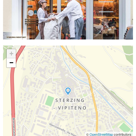
+
−
©
OpenStreetMap
contributors