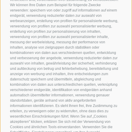
Wir können Ihre Daten zum Beispiel für folgende Zwecke
verwenden: speichern von oder zugriff auf informationen auf einem
endgerät, verwendung reduzierter daten zur auswahl von
werbeanzeigen, erstellung von profilen für personalisierte werbung,
verwendung von profilen zur auswahl personalisierter werbung,
erstellung von profilen zur personalisierung von inhalten,
verwendung von profilen zur auswahl personalisierter inhalte,
messung der werbeleistung, messung der performance von
inhalten, analyse von zielgruppen durch statistiken oder
kombinationen von daten aus verschiedenen quellen, entwicklung
KONTAKTIERE UNS
und verbesserung der angebote, verwendung reduzierter daten zur
auswahl von inhalten, gewährleistung der sicherheit, verhinderung
und aufdeckung von betrug und fehlerbehebung, bereitstellung und
+39 0472 765 325
anzeige von werbung und inhalten, ihre entscheidungen zum
info@sterzing.com
datenschutz speichern und übermitteln, abgleichung und
kombination von daten aus unterschiedlichen quellen, verknüpfung
verschiedener endgeräte, identifikation von endgeräten anhand
automatisch übermittelter informationen, verwendung genauer
standortdaten, geräte anhand von aktiv angeforderten
NEWSLETTER
informationen identifizieren. Es steht Ihnen frei, Ihre Zustimmung zu
erteilen, zu verweigern oder zu widerrufen, ohne dass dies zu
Bleib am Laufenden
wesentlichen Einschränkungen führt. Wenn Sie auf „Cookies
akzeptieren" klicken, erklären Sie sich mit der Verwendung von
Cookies und ähnlichen Tools einverstanden. Verwenden Sie die