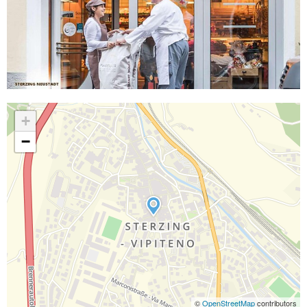
+
−
©
OpenStreetMap
contributors