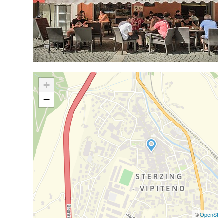
+
−
©
OpenSt