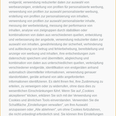
endgerät, verwendung reduzierter daten zur auswahl von
werbeanzeigen, erstellung von profilen für personalisierte werbung,
verwendung von profilen zur auswahl personalisierter werbung,
erstellung von profilen zur personalisierung von inhalten,
verwendung von profilen zur auswahl personalisierter inhalte,
messung der werbeleistung, messung der performance von
inhalten, analyse von zielgruppen durch statistiken oder
kombinationen von daten aus verschiedenen quellen, entwicklung
KONTAKTIERE UNS
und verbesserung der angebote, verwendung reduzierter daten zur
auswahl von inhalten, gewährleistung der sicherheit, verhinderung
und aufdeckung von betrug und fehlerbehebung, bereitstellung und
+39 0472 765 325
anzeige von werbung und inhalten, ihre entscheidungen zum
info@sterzing.com
datenschutz speichern und übermitteln, abgleichung und
kombination von daten aus unterschiedlichen quellen, verknüpfung
verschiedener endgeräte, identifikation von endgeräten anhand
automatisch übermittelter informationen, verwendung genauer
standortdaten, geräte anhand von aktiv angeforderten
NEWSLETTER
informationen identifizieren. Es steht Ihnen frei, Ihre Zustimmung zu
erteilen, zu verweigern oder zu widerrufen, ohne dass dies zu
Bleib am Laufenden
wesentlichen Einschränkungen führt. Wenn Sie auf „Cookies
akzeptieren" klicken, erklären Sie sich mit der Verwendung von
Cookies und ähnlichen Tools einverstanden. Verwenden Sie die
Schaltfläche „Einstellungen verwalten", um Ihre Auswahl
anzupassen oder „Alle ablehnen", um ohne Cookies fortzufahren,
die nicht unbedingt erforderlich sind. Sie können Ihre Einstellungen