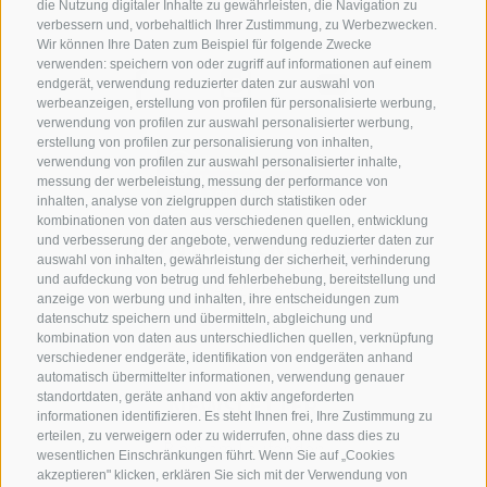
die Nutzung digitaler Inhalte zu gewährleisten, die Navigation zu
verbessern und, vorbehaltlich Ihrer Zustimmung, zu Werbezwecken.
Wir können Ihre Daten zum Beispiel für folgende Zwecke
verwenden: speichern von oder zugriff auf informationen auf einem
endgerät, verwendung reduzierter daten zur auswahl von
werbeanzeigen, erstellung von profilen für personalisierte werbung,
verwendung von profilen zur auswahl personalisierter werbung,
erstellung von profilen zur personalisierung von inhalten,
verwendung von profilen zur auswahl personalisierter inhalte,
messung der werbeleistung, messung der performance von
inhalten, analyse von zielgruppen durch statistiken oder
kombinationen von daten aus verschiedenen quellen, entwicklung
KONTAKTIERE UNS
und verbesserung der angebote, verwendung reduzierter daten zur
auswahl von inhalten, gewährleistung der sicherheit, verhinderung
und aufdeckung von betrug und fehlerbehebung, bereitstellung und
+39 0472 765 325
anzeige von werbung und inhalten, ihre entscheidungen zum
info@sterzing.com
datenschutz speichern und übermitteln, abgleichung und
kombination von daten aus unterschiedlichen quellen, verknüpfung
verschiedener endgeräte, identifikation von endgeräten anhand
automatisch übermittelter informationen, verwendung genauer
standortdaten, geräte anhand von aktiv angeforderten
NEWSLETTER
informationen identifizieren. Es steht Ihnen frei, Ihre Zustimmung zu
erteilen, zu verweigern oder zu widerrufen, ohne dass dies zu
Bleib am Laufenden
wesentlichen Einschränkungen führt. Wenn Sie auf „Cookies
akzeptieren" klicken, erklären Sie sich mit der Verwendung von