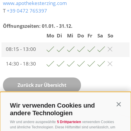
www.apothekesterzing.com
T
+39 0472 765397
Öffnungszeiten:
01.01. - 31.12.
Mo
Di
Mi
Do
Fr
Sa
So
08:15 - 13:00
14:30 - 18:30
Zurück zur Übersicht
Wir verwenden Cookies und
Contin
andere Technologien
Wir und andere ausgewählte
5 Drittparteien
verwenden Cookies
und ähnliche Technologien. Diese Hilfsmittel sind unerlässlich, um