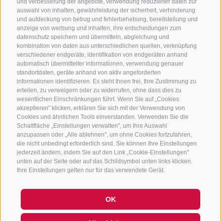
und verbesserung der angebote, verwendung reduzierter daten zur
39040 Jaufental / Ratschings
auswahl von inhalten, gewährleistung der sicherheit, verhinderung
und aufdeckung von betrug und fehlerbehebung, bereitstellung und
T +39 0472 760608
anzeige von werbung und inhalten, ihre entscheidungen zum
info@ratschings.info
datenschutz speichern und übermitteln, abgleichung und
www.ratschings.info
kombination von daten aus unterschiedlichen quellen, verknüpfung
verschiedener endgeräte, identifikation von endgeräten anhand
automatisch übermittelter informationen, verwendung genauer
standortdaten, geräte anhand von aktiv angeforderten
informationen identifizieren. Es steht Ihnen frei, Ihre Zustimmung zu
erteilen, zu verweigern oder zu widerrufen, ohne dass dies zu
wesentlichen Einschränkungen führt. Wenn Sie auf „Cookies
akzeptieren" klicken, erklären Sie sich mit der Verwendung von
Cookies und ähnlichen Tools einverstanden. Verwenden Sie die
Schaltfläche „Einstellungen verwalten", um Ihre Auswahl
anzupassen oder „Alle ablehnen", um ohne Cookies fortzufahren,
die nicht unbedingt erforderlich sind. Sie können Ihre Einstellungen
jederzeit ändern, indem Sie auf den Link „Cookie-Einstellungen"
Route berechnen
Map data ©
LTS
OSM
unten auf der Seite oder auf das Schildsymbol unten links klicken.
Ihre Einstellungen gelten nur für das verwendete Gerät.
Treffpunkt
OK
Hi, I'm Sterzi and I can help you
Gogererhof / St. Anton 42A, Jaufental