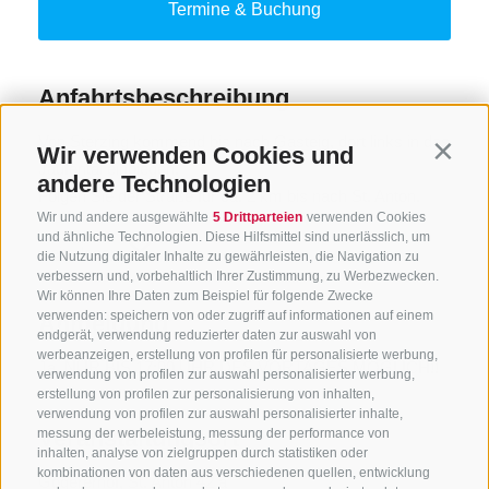
Milch und Biojoghurt zu verkosten.
Termine & Buchung
ANMELDUNG NUR BIS 17:00 UHR DES VORTAGES
MÖGLICH!!
Anfahrtsbeschreibung
Von Sterzing kommend bis nach Gasteig, dort links in das
Wir verwenden Cookies und
Contin
Jaufental einbiegen.
andere Technologien
Folgen Sie der Straße für ca. 2 km bis nach St. Anton.
Wir und andere ausgewählte
5 Drittparteien
verwenden Cookies
Nehmen Sie die kleine Seitenstraße auf der linken Seite
und ähnliche Technologien. Diese Hilfsmittel sind unerlässlich, um
und folgen der Beschilderung Gogererhof für ca. 1 km bis
weiterlesen
die Nutzung digitaler Inhalte zu gewährleisten, die Navigation zu
zum Gogererhof.
verbessern und, vorbehaltlich Ihrer Zustimmung, zu Werbezwecken.
Wir können Ihre Daten zum Beispiel für folgende Zwecke
verwenden: speichern von oder zugriff auf informationen auf einem
Anmeldung
endgerät, verwendung reduzierter daten zur auswahl von
werbeanzeigen, erstellung von profilen für personalisierte werbung,
Ja
, NUR BIS 17:00 UHR DES VORTAGES MÖGLICH!!
verwendung von profilen zur auswahl personalisierter werbung,
erstellung von profilen zur personalisierung von inhalten,
verwendung von profilen zur auswahl personalisierter inhalte,
Veranstaltungsort
messung der werbeleistung, messung der performance von
inhalten, analyse von zielgruppen durch statistiken oder
kombinationen von daten aus verschiedenen quellen, entwicklung
Gogererhof, St. Anton 42 a