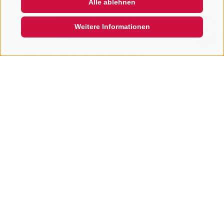
Alle ablehnen
with any questions you may
have about Sterzing, the
surrounding valleys, and the
Weitere Informationen
Veranstalter
Rosskopf mountain. Just ask
QUICKLINK
Ratschings Tourismus Genossenschaft
Preise
activeCard
0,00 €
Preis für activeCard Inhaber
Erwachsene
16,00 €
Preis für Erwachsene ohne activeCard ab 15
Jahren
Kinder 6 - 14 Jahre
16,00 €
Preis für Kinder ohne activeCard von 6 - 14,99
Jahren
Teilen