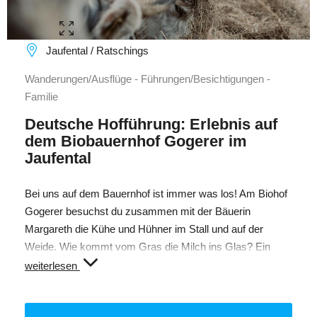
Jaufental / Ratschings
Wanderungen/Ausflüge - Führungen/Besichtigungen -
Familie
Deutsche Hofführung: Erlebnis auf
dem Biobauernhof Gogerer im
Jaufental
Bei uns auf dem Bauernhof ist immer was los! Am Biohof
Gogerer besuchst du zusammen mit der Bäuerin
Margareth die Kühe und Hühner im Stall und auf der
Weide. Wie kommt vom Gras die Milch ins Glas? Ein
Erlebnis für Groß und Klein. Du kannst bei den Tieren
weiterlesen
sein, sie streicheln und füttern - sei auch du dabei! Zum
Abschluss hast du die Möglichkeit, einige Produkte wie