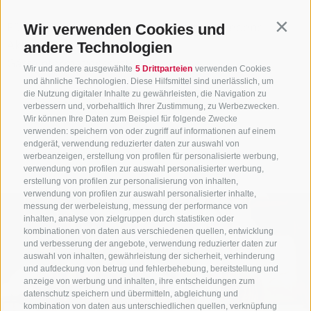
Für die Online-Anmeldung zu den verschiedene
Wir verwenden Cookies und
Contin
Aktivitäten besuchen Sie unser
andere Technologien
Gästeinformationssystem
Guestnet
.
Wir und andere ausgewählte
5 Drittparteien
verwenden Cookies
und ähnliche Technologien. Diese Hilfsmittel sind unerlässlich, um
die Nutzung digitaler Inhalte zu gewährleisten, die Navigation zu
verbessern und, vorbehaltlich Ihrer Zustimmung, zu Werbezwecken.
Wir können Ihre Daten zum Beispiel für folgende Zwecke
verwenden: speichern von oder zugriff auf informationen auf einem
endgerät, verwendung reduzierter daten zur auswahl von
werbeanzeigen, erstellung von profilen für personalisierte werbung,
verwendung von profilen zur auswahl personalisierter werbung,
erstellung von profilen zur personalisierung von inhalten,
verwendung von profilen zur auswahl personalisierter inhalte,
messung der werbeleistung, messung der performance von
inhalten, analyse von zielgruppen durch statistiken oder
kombinationen von daten aus verschiedenen quellen, entwicklung
und verbesserung der angebote, verwendung reduzierter daten zur
auswahl von inhalten, gewährleistung der sicherheit, verhinderung
und aufdeckung von betrug und fehlerbehebung, bereitstellung und
anzeige von werbung und inhalten, ihre entscheidungen zum
datenschutz speichern und übermitteln, abgleichung und
kombination von daten aus unterschiedlichen quellen, verknüpfung