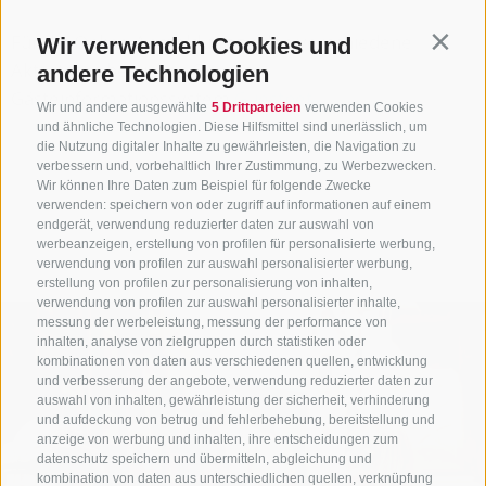
Für die Online-Anmeldung zu den verschiedene
Wir verwenden Cookies und
Contin
Aktivitäten besuchen Sie unser
andere Technologien
Gästeinformationssystem
Guestnet
.
Wir und andere ausgewählte
5 Drittparteien
verwenden Cookies
und ähnliche Technologien. Diese Hilfsmittel sind unerlässlich, um
die Nutzung digitaler Inhalte zu gewährleisten, die Navigation zu
verbessern und, vorbehaltlich Ihrer Zustimmung, zu Werbezwecken.
Wir können Ihre Daten zum Beispiel für folgende Zwecke
verwenden: speichern von oder zugriff auf informationen auf einem
endgerät, verwendung reduzierter daten zur auswahl von
werbeanzeigen, erstellung von profilen für personalisierte werbung,
verwendung von profilen zur auswahl personalisierter werbung,
erstellung von profilen zur personalisierung von inhalten,
verwendung von profilen zur auswahl personalisierter inhalte,
messung der werbeleistung, messung der performance von
inhalten, analyse von zielgruppen durch statistiken oder
kombinationen von daten aus verschiedenen quellen, entwicklung
und verbesserung der angebote, verwendung reduzierter daten zur
auswahl von inhalten, gewährleistung der sicherheit, verhinderung
und aufdeckung von betrug und fehlerbehebung, bereitstellung und
anzeige von werbung und inhalten, ihre entscheidungen zum
datenschutz speichern und übermitteln, abgleichung und
kombination von daten aus unterschiedlichen quellen, verknüpfung