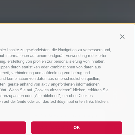
Contin
ler Inhalte zu gewährleisten, die Navigation zu verbessern und,
Guestnet
uf informationen auf einem endgerät, verwendung reduzierter
g, erstellung von profilen zur personalisierung von inhalten,
ruppen durch statistiken oder kombinationen von daten aus
erheit, verhinderung und aufdeckung von betrug und
 Aufenthalt findet ihr in unserem
und kombination von daten aus unterschiedlichen quellen,
ten, geräte anhand von aktiv angeforderten informationen
ührt. Wenn Sie auf „Cookies akzeptieren" klicken, erklären Sie
hl anzupassen oder „Alle ablehnen", um ohne Cookies
en auf der Seite oder auf das Schildsymbol unten links klicken.
Hi, I'm Sterzi and I can help you
QUICKLINKS
with any questions you may
have about Sterzing, the
surrounding valleys, and the
Rosskopf mountain. Just ask me
OK
anyt