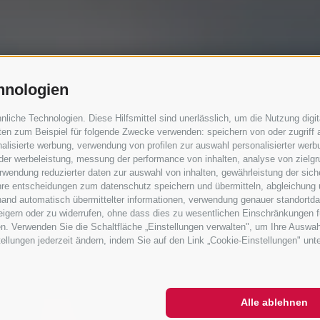
hnologien
iche Technologien. Diese Hilfsmittel sind unerlässlich, um die Nutzung digita
formationssystem 
en zum Beispiel für folgende Zwecke verwenden: speichern von oder zugriff a
alisierte werbung, verwendung von profilen zur auswahl personalisierter werbun
 der werbeleistung, messung der performance von inhalten, analyse von zielg
wendung reduzierter daten zur auswahl von inhalten, gewährleistung der sich
vitäten und alle weiteren Informationen zu ihrem
ihre entscheidungen zum datenschutz speichern und übermitteln, abgleichung 
Gästeinformationssystem.
hand automatisch übermittelter informationen, verwendung genauer standortda
rweigern oder zu widerrufen, ohne dass dies zu wesentlichen Einschränkungen f
n. Verwenden Sie die Schaltfläche „Einstellungen verwalten", um Ihre Auswa
stellungen jederzeit ändern, indem Sie auf den Link „Cookie-Einstellungen" unt
Alle ablehnen